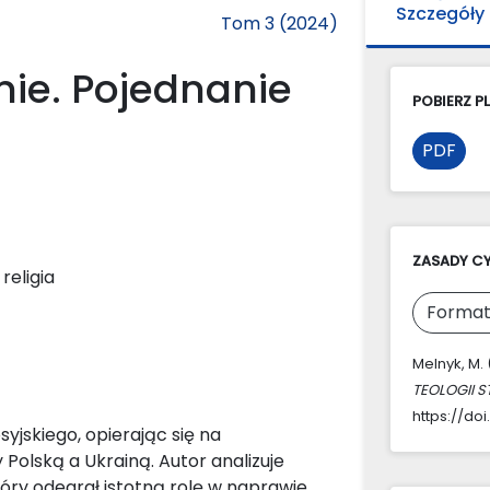
Szczegóły
Tom 3 (2024)
nie. Pojednanie
POBIERZ PL
PDF
ZASADY C
eligia
Format
Melnyk, M. 
TEOLOGII S
https://doi
yjskiego, opierając się na
Polską a Ukrainą. Autor analizuje
óry odegrał istotną rolę w naprawie