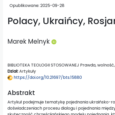
Opublikowane:
2025-09-28
Polacy, Ukraińcy, Rosja
Marek Melnyk
BIBLIOTEKA TEOLOGII STOSOWANEJ Prawda, wolność, r
Dział:
Artykuły
https://doi.org/10.21697/bts.15880
Abstrakt
Artykuł podejmuje tematykę pojednania ukraińsko-ros
doświadczeniach procesu dialogu i pojednania między 
skuteczność chrześcijańskiego modelu pojednania, kt