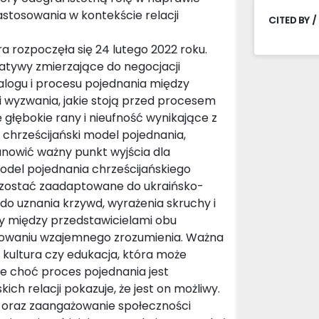
zastosowania w kontekście relacji
CITED BY /
a rozpoczęła się 24 lutego 2022 roku.
cjatywy zmierzające do negocjacji
alogu i procesu pojednania między
 i wyzwania, jakie stoją przed procesem
głębokie rany i nieufność wynikające z
 chrześcijański model pojednania,
anowić ważny punkt wyjścia dla
del pojednania chrześcijańskiego
 zostać zaadaptowane do ukraińsko-
do uznania krzywd, wyrażenia skruchy i
y między przedstawicielami obu
owaniu wzajemnego zrozumienia. Ważna
 kultura czy edukacja, która może
że choć proces pojednania jest
ch relacji pokazuje, że jest on możliwy.
 oraz zaangażowanie społeczności