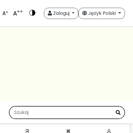
++
A
+
A
Zaloguj
Język Polski