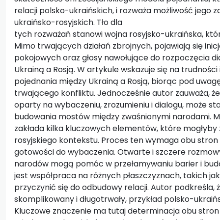
relacji polsko-ukraińskich, i rozważa możliwość jego 
ukraińsko-rosyjskich. Tło dla
tych rozważań stanowi wojna rosyjsko-ukraińska, któr
Mimo trwających działań zbrojnych, pojawiają się ini
pokojowych oraz głosy nawołujące do rozpoczęcia di
Ukrainą a Rosją. W artykule wskazuje się na trudności
pojednania między Ukrainą a Rosją, biorąc pod uwagę 
trwającego konfliktu. Jednocześnie autor zauważa, że
oparty na wybaczeniu, zrozumieniu i dialogu, może st
budowania mostów między zwaśnionymi narodami. Mo
zakłada kilka kluczowych elementów, które mogłyby
rosyjskiego kontekstu. Proces ten wymaga obu stron 
gotowości do wybaczenia. Otwarte i szczere rozmow
narodów mogą pomóc w przełamywaniu barier i bud
jest współpraca na różnych płaszczyznach, takich jak
przyczynić się do odbudowy relacji. Autor podkreśla, 
skomplikowany i długotrwały, przykład polsko-ukraiński
Kluczowe znaczenie ma tutaj determinacja obu stron