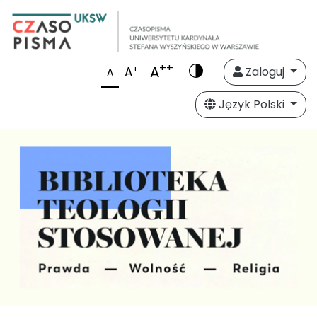
++
A
+
A
Zaloguj
A
Język Polski