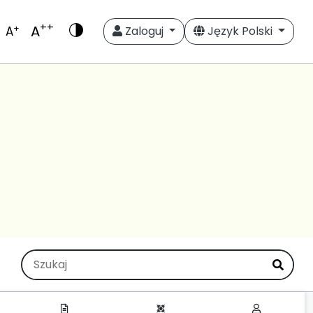
++
A
+
A
Zaloguj
Język Polski