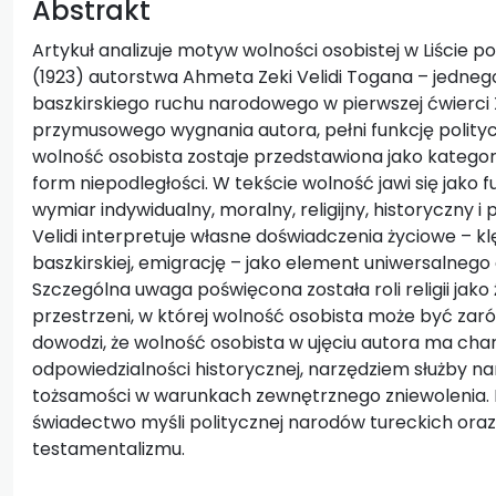
Abstrakt
Artykuł analizuje motyw wolności osobistej w Liście 
(1923) autorstwa Ahmeta Zeki Velidi Togana – jedneg
baszkirskiego ruchu narodowego w pierwszej ćwierci X
przymusowego wygnania autora, pełni funkcję poli
wolność osobista zostaje przedstawiona jako katego
form niepodległości. W tekście wolność jawi się jako
wymiar indywidualny, moralny, religijny, historyczny i 
Velidi interpretuje własne doświadczenia życiowe – k
baszkirskiej, emigrację – jako element uniwersalnego
Szczególna uwaga poświęcona została roli religii ja
przestrzeni, w której wolność osobista może być zaró
dowodzi, że wolność osobista w ujęciu autora ma cha
odpowiedzialności historycznej, narzędziem służby 
tożsamości w warunkach zewnętrznego zniewolenia. D
świadectwo myśli politycznej narodów tureckich oraz
testamentalizmu.