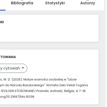
Bibliografia
Statystyki
Autorzy
IKI
YTOWANIA
y cytowań
, W. D. (2025). Motyw wolności osobistej w "Liście
m do Narodu Baszkirskiego" Ahmeta Zeki Velidi Togana .
 TEOLOGII STOSOWANEJ Prawda, wolność, Religia
,
4
, 7–18.
.org/10.21697/bts.16336