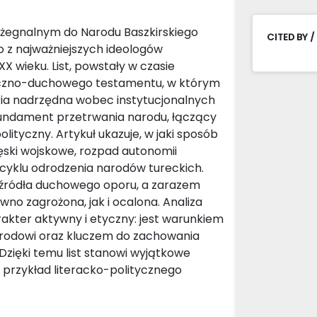
pożegnalnym do Narodu Baszkirskiego
CITED BY /
o z najważniejszych ideologów
X wieku. List, powstały w czasie
tyczno-duchowego testamentu, w którym
ria nadrzędna wobec instytucjonalnych
 fundament przetrwania narodu, łączący
polityczny. Artykuł ukazuje, w jaki sposób
lęski wojskowe, rozpad autonomii
 cyklu odrodzenia narodów tureckich.
ko źródła duchowego oporu, a zarazem
wno zagrożona, jak i ocalona. Analiza
rakter aktywny i etyczny: jest warunkiem
narodowi oraz kluczem do zachowania
zięki temu list stanowi wyjątkowe
 przykład literacko-politycznego