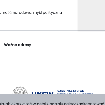
amość narodowa, myśl polityczna
Ważne adresy
ia, aby korzystać w pełni z portalu należy zaakceptować p