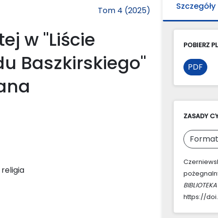
Szczegóły
Tom 4 (2025)
j w "Liście
POBIERZ PL
u Baszkirskiego"
PDF
gana
ZASADY C
Format
Czerniewski
eligia
pożegnalny
BIBLIOTEKA
https://doi