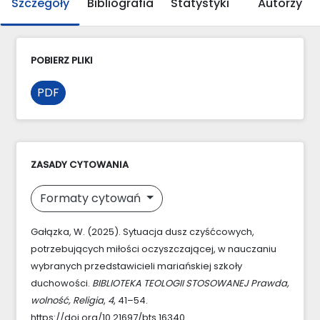
Szczegóły
Bibliografia
Statystyki
Autorzy
POBIERZ PLIKI
PDF
ZASADY CYTOWANIA
Formaty cytowań
Gałązka, W. (2025). Sytuacja dusz czyśćcowych,
potrzebujących miłości oczyszczającej, w nauczaniu
wybranych przedstawicieli mariańskiej szkoły
duchowości.
BIBLIOTEKA TEOLOGII STOSOWANEJ Prawda,
wolność, Religia
,
4
, 41–54.
https://doi.org/10.21697/bts.16340