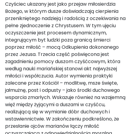
Czyściec ukazany jest jako przejaw miłosierdzia
Bożego, w którym dusze doświadczają cierpienia
przenikniętego nadzieją i radością z oczekiwania na
pełne zjednoczenie z Chrystusem. W tym ujęciu
oczyszczenie jest procesem dynamicznym,
integrującym byt ludzki poza granicą śmierci
poprzez miłość – mocą Odkupienia dokonanego
przez Jezusa. Trzecia część poświęcona jest
zagadnieniu pomocy duszom czyśćcowym, która
według nauki mariańskiej stanowi akt najwyższej
miłości i współczucia. Autor wymienia praktyki
zalecane przez Kościół – modlitwę, msze święte,
jałmużnę, post i odpusty – jako środki duchowego
wsparcia zmarłych. Wskazuje również na wzajemną
więź między żyjącymi a duszami w czyśćcu,
realizującą się w wymianie dóbr duchowych i
wstawiennictwie. W zakończeniu podkreślono, że
przesłanie ojców marianów łączy miłość
oczyszczającą z odpowiedzialnością moralną