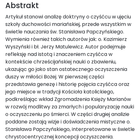
Abstrakt
Artykuł stanowi analizę doktryny o czyśćcu w ujęciu
szkoły duchowości mariańskiej, przede wszystkim w
świetle nauczania św. Stanisława Papczyńskiego.
Wymienia również takich autorów jak: o. Kazimierz
Wyszyński i bł. Jerzy Matulewicz. Autor podejmuje
refleksję nad istotą i znaczeniem czyśćca w
kontekście chrześcijańskiej nauki o zbawieniu,
ukazując go jako stan ostatecznego oczyszczenia
duszy w miłości Bożej. W pierwszej części
przedstawia genezę i historię pojęcia czyśćca oraz
jego miejsce w tradycji Kościoła katolickiego,
podkreślając wkład Zgromadzenia Księży Marianów
w rozwój modlitwy za zmarłych i popularyzację nauki
o oczyszczeniu po śmierci. W części drugiej analizie
poddane zostają wizje i doświadczenia mistyczne o.
Stanisława Papczyńskiego, interpretowane w świetle
chrystocentrycznej koncepcji oczyszczenia.