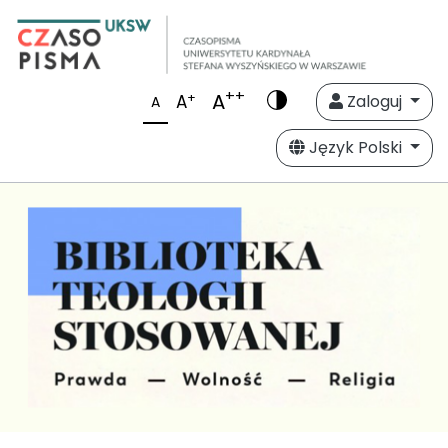
++
A
+
A
Zaloguj
A
Język Polski