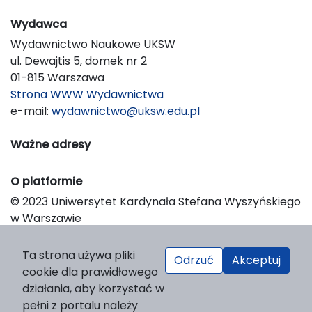
Wydawca
Wydawnictwo Naukowe UKSW
ul. Dewajtis 5, domek nr 2
01-815 Warszawa
Strona WWW Wydawnictwa
e-mail:
wydawnictwo@uksw.edu.pl
Ważne adresy
O platformie
© 2023 Uniwersytet Kardynała Stefana Wyszyńskiego
w Warszawie
Support & Customization by LIBCOM
Platform & Workflow by OJS/PKP
Ta strona używa pliki
Odrzuć
Akceptuj
cookie dla prawidłowego
działania, aby korzystać w
pełni z portalu należy