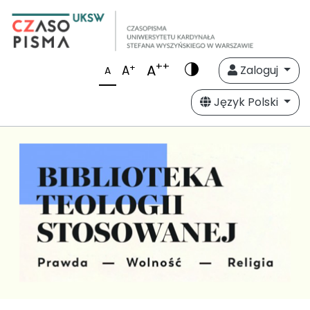
++
A
+
A
Zaloguj
A
Język Polski