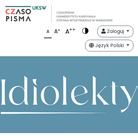
++
A
+
A
Zaloguj
A
Język Polski