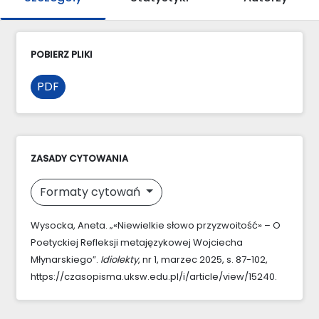
POBIERZ PLIKI
PDF
ZASADY CYTOWANIA
Formaty cytowań
Wysocka, Aneta. „«Niewielkie słowo przyzwoitość» – O
Poetyckiej Refleksji metajęzykowej Wojciecha
Młynarskiego”.
Idiolekty
, nr 1, marzec 2025, s. 87-102,
https://czasopisma.uksw.edu.pl/i/article/view/15240.