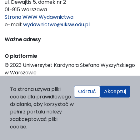
ul. Dewajtis 5, domek nr 2
01-815 Warszawa
Strona WWW Wydawnictwa
e-mail:
wydawnictwo@uksw.edu.pl
Ważne adresy
O platformie
© 2023 Uniwersytet Kardynała Stefana Wyszyńskiego
w Warszawie
Support & Customization by LIBCOM
Platform & Workflow by OJS/PKP
Ta strona używa pliki
Odrzuć
Akceptuj
cookie dla prawidłowego
działania, aby korzystać w
pełni z portalu należy
zaakceptować pliki
cookie.