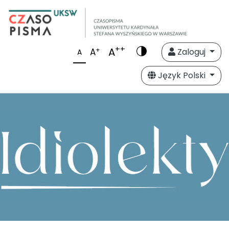
++
A
+
A
Zaloguj
A
Język Polski