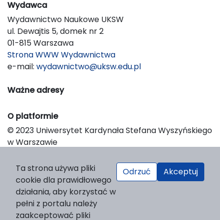
Wydawca
Wydawnictwo Naukowe UKSW
ul. Dewajtis 5, domek nr 2
01-815 Warszawa
Strona WWW Wydawnictwa
e-mail:
wydawnictwo@uksw.edu.pl
Ważne adresy
O platformie
© 2023 Uniwersytet Kardynała Stefana Wyszyńskiego
w Warszawie
Support & Customization by LIBCOM
Platform & Workflow by OJS/PKP
Ta strona używa pliki
Odrzuć
Akceptuj
cookie dla prawidłowego
działania, aby korzystać w
pełni z portalu należy
zaakceptować pliki