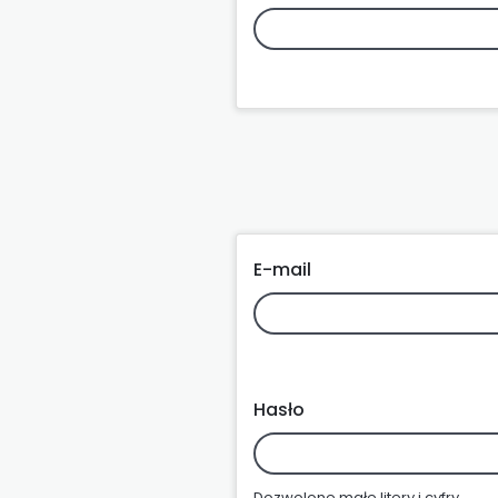
E-mail
Hasło
Dozwolone małe litery i cyfry