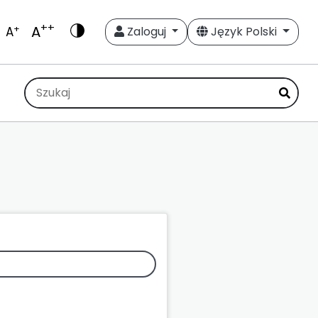
++
A
+
A
Zaloguj
Język Polski