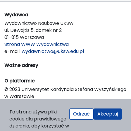
Wydawca
Wydawnictwo Naukowe UKSW
ul. Dewajtis 5, domek nr 2
01-815 Warszawa
Strona WWW Wydawnictwa
e-mail:
wydawnictwo@uksw.edu.pl
Ważne adresy
O platformie
© 2023 Uniwersytet Kardynała Stefana Wyszyńskiego
w Warszawie
Support & Customization by LIBCOM
Platform & Workflow by OJS/PKP
Ta strona używa pliki
Odrzuć
Akceptuj
cookie dla prawidłowego
działania, aby korzystać w