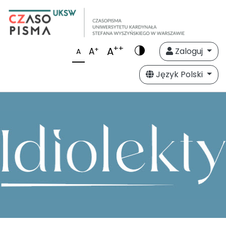
++
A
+
A
Zaloguj
A
Język Polski