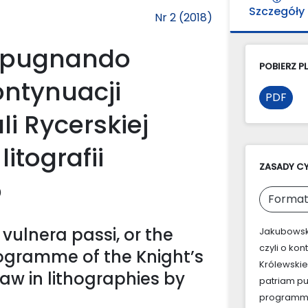
Szczegóły
Nr 2 (2018)
m pugnando
POBIERZ PL
kontynuacji
PDF
i Rycerskiej
itografii
ZASADY C
o
Format
ulnera passi, or the
Jakubowski
czyli o ko
rogramme of the Knight’s
Królewskie
aw in lithographies by
patriam pu
programme 