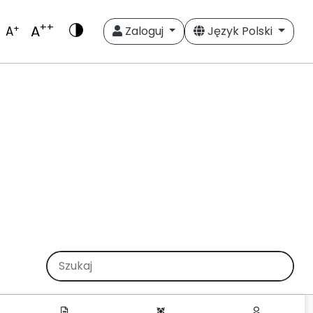
++
A
+
A
Zaloguj
Język Polski