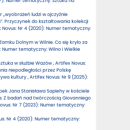
017): Numer tematyczny: Sztuka na
r „wyobrażeń ludzi w ojczyźnie
. Przyczynek do kształtowania kolekcji
x Novus: Nr 4 (2020): Numer tematyczny:
amku Dolnym w Wilnie. Co się kryło za
): Numer tematyczny: Wilno i Wielkie
: Sztuka w służbie Wazów
,
Artifex Novus:
nia niepodległości przez Polskę
ywa kultury
,
Artifex Novus: Nr 9 (2025):
bek Jana Stanisława Sapiehy w kościele
ia. Z badań nad twórczością Giovanniego
Novus: Nr 7 (2023): Numer tematyczny:
vus: Nr 4 (2020): Numer tematyczny: