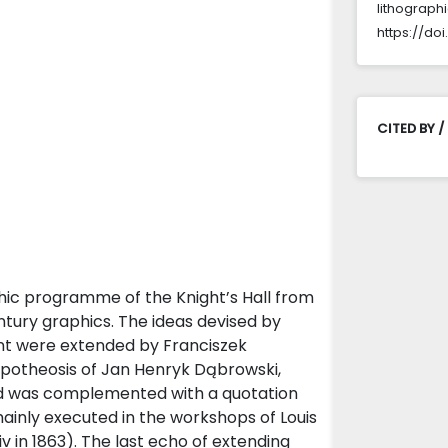
lithograph
https://do
CITED BY /
phic programme of the Knight’s Hall from
tury graphics. The ideas devised by
ment were extended by Franciszek
e apotheosis of Jan Henryk Dąbrowski,
nd was complemented with a quotation
ainly executed in the workshops of Louis
v in 1863). The last echo of extending