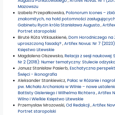
Augusta Poniatowskiego
,
Artifex Novus: Nr 1 (2
Mazowszu
Izabela Przepałkowska,
Polonorum Icones – zbió
znakomitych, na hołd potomności zasługujących”
Gabinetu Rycin króla Stanisława Augusta
,
Artife
Portret staropolski
Birutė Rūta Vitkauskienė,
Dom Horodniczego na Z
uproszczoną fasadą?
,
Artifex Novus: Nr 7 (2023
Księstwo Litewskie
Magdalena Olszewska,
Relacja z sesji naukowej
Nr 2 (2018): Numer tematyczny: Stulecie odzyska
Janusz Stanisław Pasierb,
Eschatyczna perspekt
Święci - ikonografia
Aleksander Stankiewicz,
Pałac w Różanie i nagro
pw. Michała Archanioła w Wilnie – nowe ustalen
Battisty Gisleniego i Wilhelma Richtera
,
Artifex 
Wilno i Wielkie Księstwo Litewskie
Przemysław Mrozowski,
Od Redakcji
,
Artifex No
Portret staropolski