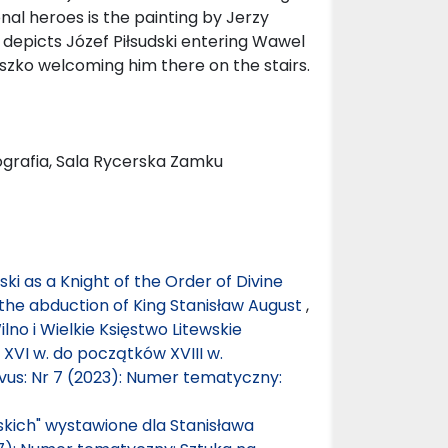
nal heroes is the painting by Jerzy
 depicts Józef Piłsudski entering Wawel
szko welcoming him there on the stairs.
tografia, Sala Rycerska Zamku
ski as a Knight of the Order of Divine
the abduction of King Stanisław August
,
lno i Wielkie Księstwo Litewskie
XVI w. do początków XVIII w.
ovus: Nr 7 (2023): Numer tematyczny:
kich" wystawione dla Stanisława