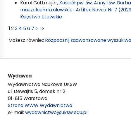
Karol Guttmejer,
Kościół pw. św. Anny i św. Bar
mauzoleum królewskie
,
Artifex Novus: Nr 7 (202
Księstwo Litewskie
1
2
3
4
5
6
7
>
>>
Możesz również
Rozpocznij zaawansowane wyszukiwa
Wydawca
Wydawnictwo Naukowe UKSW
ul. Dewajtis 5, domek nr 2
01-815 Warszawa
Strona WWW Wydawnictwa
e-mail:
wydawnictwo@uksw.edu.pl