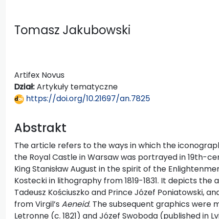
Tomasz Jakubowski
Artifex Novus
Dział:
Artykuły tematyczne
https://doi.org/10.21697/an.7825
Abstrakt
The article refers to the ways in which the iconogra
the Royal Castle in Warsaw was portrayed in 19th-cen
King Stanisław August in the spirit of the Enlighten
Kostecki in lithography from 1819-1831. It depicts th
Tadeusz Kościuszko and Prince Józef Poniatowski, a
from Virgil’s
Aeneid
. The subsequent graphics were m
Letronne (c. 1821) and Józef Swoboda (published in Lvi