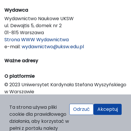
Wydawca
Wydawnictwo Naukowe UKSW
ul. Dewajtis 5, domek nr 2
01-815 Warszawa
Strona WWW Wydawnictwa
e-mail:
wydawnictwo@uksw.edu.pl
Ważne adresy
O platformie
© 2023 Uniwersytet Kardynała Stefana Wyszyńskiego
w Warszawie
Support & Customization by LIBCOM
Platform & Workflow by OJS/PKP
Ta strona używa pliki
Odrzuć
Akceptuj
cookie dla prawidłowego
działania, aby korzystać w
pełni z portalu należy