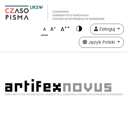
++
A
+
A
Zaloguj
A
Język Polski