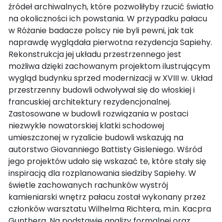
źródeł archiwalnych, które pozwoliłyby rzucić światło
na okoliczności ich powstania. W przypadku pałacu
w Różanie badacze polscy nie byli pewni, jak tak
naprawdę wyglądała pierwotna rezydencja Sapiehy.
Rekonstrukcja jej układu przestrzennego jest
możliwa dzięki zachowanym projektom ilustrującym
wygląd budynku sprzed modernizacji w XVIII w. Układ
przestrzenny budowli odwoływał się do włoskiej i
francuskiej architektury rezydencjonalnej.
Zastosowane w budowli rozwiązania w postaci
niezwykle nowatorskiej klatki schodowej
umieszczonej w ryzalicie budowli wskazują na
autorstwo Giovanniego Battisty Gisleniego. Wśród
jego projektów udało się wskazać te, które stały się
inspiracją dla rozplanowania siedziby Sapiehy. W
świetle zachowanych rachunków wystrój
kamieniarski wnętrz pałacu został wykonany przez
członków warsztatu Wilhelma Richtera, m.in. Kacpra
Gunthera. Na podstawie analizy formalnej oraz