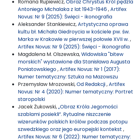
Romana Rupiewicz,
Obraz Chrystus Król pędzla
Antoniego Michalaka z lat 1943–1946
,
Artifex
Novus: Nr 9 (2025): Święci - ikonografia
Aleksander Stankiewicz,
Artystyczna oprawa
kultu bł. Michała Giedroycia w kościele pw. św.
Marka w Krakowie w pierwszej połowie XVII w.
,
Artifex Novus: Nr 9 (2025): Święci - ikonografia
Magdalena M. Olszewska,
Widowiska "bitew
morskich" wystawione dla Stanisława Augusta
Poniatowskiego
,
Artifex Novus: Nr 1 (2017):
Numer tematyczny: Sztuka na Mazowszu
Przemysław Mrozowski,
Od Redakcji
,
Artifex
Novus: Nr 4 (2020): Numer tematyczny: Portret
staropolski
Jacek Żukowski,
„Obraz Króla Jegomości
szablami posiekli”. Rytualne niszczenie
wizerunków polskich królów podczas potopu
szwedzkiego oraz jego europejski kontekst
,
Artifex Novus: Nr 6 (2022): Numer tematyczny: