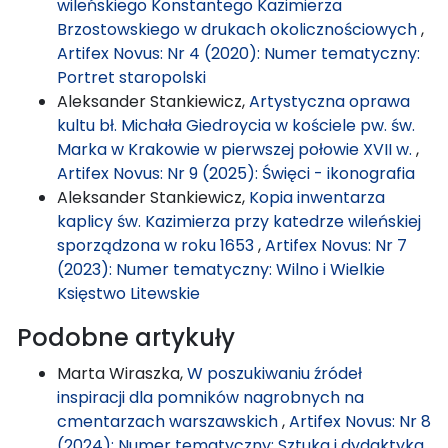
wileńskiego Konstantego Kazimierza
Brzostowskiego w drukach okolicznościowych
,
Artifex Novus: Nr 4 (2020): Numer tematyczny:
Portret staropolski
Aleksander Stankiewicz,
Artystyczna oprawa
kultu bł. Michała Giedroycia w kościele pw. św.
Marka w Krakowie w pierwszej połowie XVII w.
,
Artifex Novus: Nr 9 (2025): Święci - ikonografia
Aleksander Stankiewicz,
Kopia inwentarza
kaplicy św. Kazimierza przy katedrze wileńskiej
sporządzona w roku 1653
,
Artifex Novus: Nr 7
(2023): Numer tematyczny: Wilno i Wielkie
Księstwo Litewskie
Podobne artykuły
Marta Wiraszka,
W poszukiwaniu źródeł
inspiracji dla pomników nagrobnych na
cmentarzach warszawskich
,
Artifex Novus: Nr 8
(2024): Numer tematyczny: Sztuka i dydaktyka