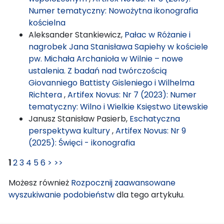
Numer tematyczny: Nowożytna ikonografia
kościelna
Aleksander Stankiewicz,
Pałac w Różanie i
nagrobek Jana Stanisława Sapiehy w kościele
pw. Michała Archanioła w Wilnie – nowe
ustalenia. Z badań nad twórczością
Giovanniego Battisty Gisleniego i Wilhelma
Richtera
,
Artifex Novus: Nr 7 (2023): Numer
tematyczny: Wilno i Wielkie Księstwo Litewskie
Janusz Stanisław Pasierb,
Eschatyczna
perspektywa kultury
,
Artifex Novus: Nr 9
(2025): Święci - ikonografia
1
2
3
4
5
6
>
>>
Możesz również
Rozpocznij zaawansowane
wyszukiwanie podobieństw
dla tego artykułu.