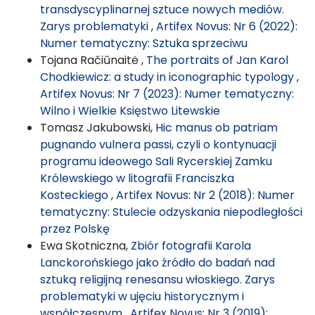
transdyscyplinarnej sztuce nowych mediów.
Zarys problematyki
,
Artifex Novus: Nr 6 (2022):
Numer tematyczny: Sztuka sprzeciwu
Tojana Račiūnaitė ,
The portraits of Jan Karol
Chodkiewicz: a study in iconographic typology
,
Artifex Novus: Nr 7 (2023): Numer tematyczny:
Wilno i Wielkie Księstwo Litewskie
Tomasz Jakubowski,
Hic manus ob patriam
pugnando vulnera passi, czyli o kontynuacji
programu ideowego Sali Rycerskiej Zamku
Królewskiego w litografii Franciszka
Kosteckiego
,
Artifex Novus: Nr 2 (2018): Numer
tematyczny: Stulecie odzyskania niepodległości
przez Polskę
Ewa Skotniczna,
Zbiór fotografii Karola
Lanckorońskiego jako źródło do badań nad
sztuką religijną renesansu włoskiego. Zarys
problematyki w ujęciu historycznym i
współczesnym
,
Artifex Novus: Nr 3 (2019):