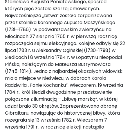
Stanisława Augusta Poniatowskiego, spośród
których pięć zostało szerzej omówionych.
Najwcześniejsza „bitwa” została zorganizowana
przez stolnika koronnego Augusta Moszyńskiego
(1731─1786) w podwarszawskim Zwierzyńcu na
Młocinach 27 sierpnia 1765 r. w pierwszą rocznicę
rozpoczęcia sejmu elekcyjnego. Kolejne odbyły się 22
lipca 1783 r. u Aleksandry Ogińskiej (1730-1798) w
Siedlcach i 8 września 1784 r. w Łopatyniu nieopodal
Pińska, należącym do Mateusza Butrymowicza
(1745-1814). Jedno z najbardziej okazałych widowisk
miało miejsce w Nieświeżu, w dobrach Karola
Radziwiłła „Panie Kochanku”. Wieczorem, 19 września
1784 r., król śledził dwugodzinne przedstawienie
połączone z iluminacją – „bitwę morską”, w której
udział brało 30 okrętów. Zaprezentowano obronę
Gibraltaru, nawiązując do historycznej bitwy, która
rozegrała się 13 września 1782 r. Wieczorem 7
września 1791 r., w rocznicę elekcji, nastąpiło