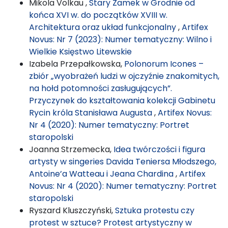
Mikola Volkau ,
Stary Zamek w Grodnie od
końca XVI w. do początków XVIII w.
Architektura oraz układ funkcjonalny
,
Artifex
Novus: Nr 7 (2023): Numer tematyczny: Wilno i
Wielkie Księstwo Litewskie
Izabela Przepałkowska,
Polonorum Icones –
zbiór „wyobrażeń ludzi w ojczyźnie znakomitych,
na hołd potomności zasługujących”.
Przyczynek do kształtowania kolekcji Gabinetu
Rycin króla Stanisława Augusta
,
Artifex Novus:
Nr 4 (2020): Numer tematyczny: Portret
staropolski
Joanna Strzemecka,
Idea twórczości i figura
artysty w singeries Davida Teniersa Młodszego,
Antoine’a Watteau i Jeana Chardina
,
Artifex
Novus: Nr 4 (2020): Numer tematyczny: Portret
staropolski
Ryszard Kluszczyński,
Sztuka protestu czy
protest w sztuce? Protest artystyczny w