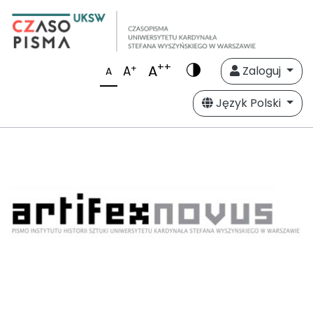
++
A
+
A
Zaloguj
A
Język Polski