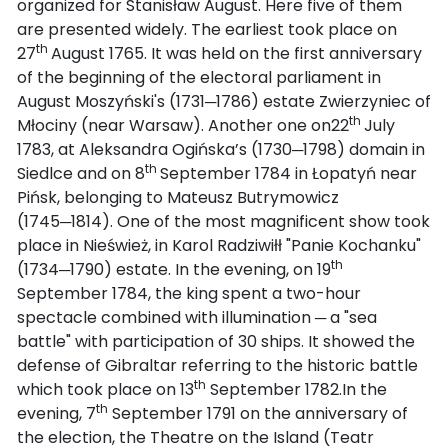
organized for Stanisław August. Here five of them
are presented widely. The earliest took place on
th
27
August 1765. It was held on the first anniversary
of the beginning of the electoral parliament in
August Moszyński's (1731─1786) estate Zwierzyniec of
th
Młociny (near Warsaw). Another one on22
July
1783, at Aleksandra Ogińska’s (1730─1798) domain in
th
Siedlce and on 8
September 1784 in Łopatyń near
Pińsk, belonging to Mateusz Butrymowicz
(1745─1814). One of the most magnificent show took
place in Nieśwież, in Karol Radziwiłł "Panie Kochanku"
th
(1734─1790) estate. In the evening, on 19
September 1784, the king spent a two-hour
spectacle combined with illumination ─ a "sea
battle" with participation of 30 ships. It showed the
defense of Gibraltar referring to the historic battle
th
which took place on 13
September 1782.In the
th
evening, 7
September 1791 on the anniversary of
the election, the Theatre on the Island (Teatr