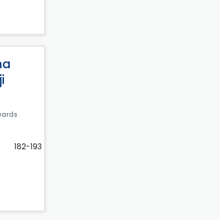
na
i
owards
182-193