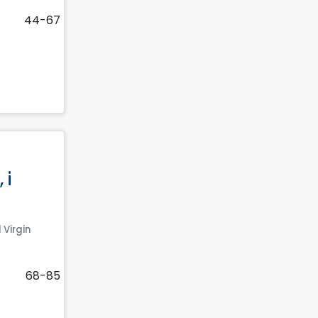
44-67
 i
 Virgin
68-85