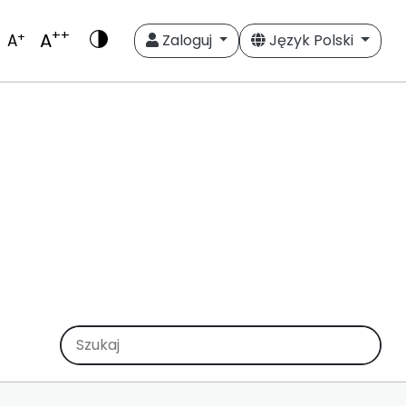
++
A
+
A
Zaloguj
Język Polski