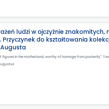
ażeń ludzi w ojczyźnie znakomitych, 
 Przyczynek do kształtowania kolekcj
a Augusta
nt figures in the motherland, worthy of homage from posterity". T
 Augustus