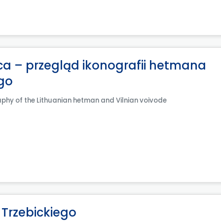
ca – przegląd ikonografii hetmana
ego
raphy of the Lithuanian hetman and Vilnian voivode
Trzebickiego