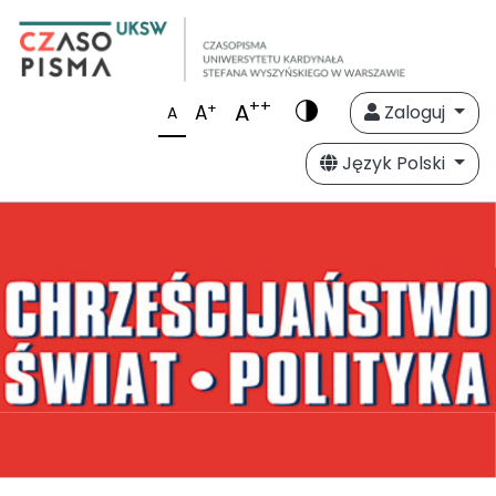
++
A
+
A
Zaloguj
A
Język Polski