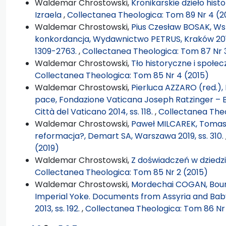
Waldemar Chrostowski,
Kronikarskie dzieło hist
Izraela
,
Collectanea Theologica: Tom 89 Nr 4 (2
Waldemar Chrostowski,
Pius Czesław BOSAK, Wszy
konkordancja, Wydawnictwo PETRUS, Kraków 2017, To
1309-2763.
,
Collectanea Theologica: Tom 87 Nr 
Waldemar Chrostowski,
Tło historyczne i społ
Collectanea Theologica: Tom 85 Nr 4 (2015)
Waldemar Chrostowski,
Pierluca AZZARO (red.), 
pace, Fondazione Vaticana Joseph Ratzinger – Be
Città del Vaticano 2014, ss. 118.
,
Collectanea Theo
Waldemar Chrostowski,
Paweł MILCAREK, Tomasz
reformacja?, Demart SA, Warszawa 2019, ss. 310.
(2019)
Waldemar Chrostowski,
Z doświadczeń w dziedzini
Collectanea Theologica: Tom 85 Nr 2 (2015)
Waldemar Chrostowski,
Mordechai COGAN, Bound 
Imperial Yoke. Documents from Assyria and Bab
2013, ss. 192.
,
Collectanea Theologica: Tom 86 Nr