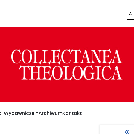
A
yki Wydawnicze
Archiwum
Kontakt