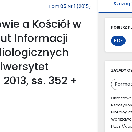
Szczeg
Tom 85 Nr 1 (2015)
wie a Kościół w
POBIERZ PL
tut Informacji
PDF
liologicznych
iwersytet
ZASADY C
013, ss. 352 +
Format
Chrostowsk
Rzeczypospo
Bibliologi
Warszawa 20
https://doi