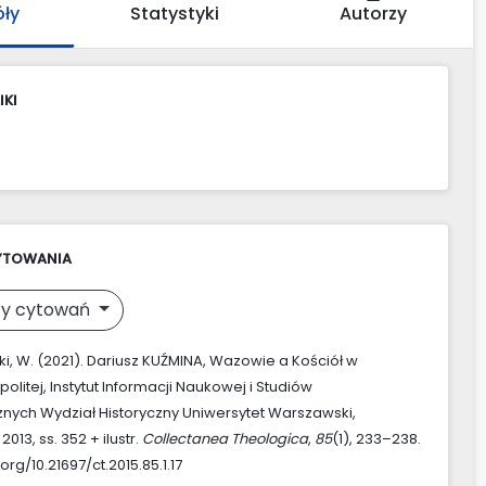
óły
Statystyki
Autorzy
IKI
YTOWANIA
y cytowań
i, W. (2021). Dariusz KUŹMINA, Wazowie a Kościół w
litej, Instytut Informacji Naukowej i Studiów
cznych Wydział Historyczny Uniwersytet Warszawski,
13, ss. 352 + ilustr.
Collectanea Theologica
,
85
(1), 233–238.
.org/10.21697/ct.2015.85.1.17