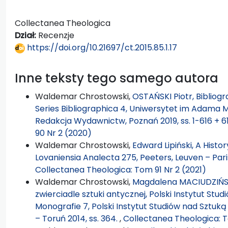
Collectanea Theologica
Dział:
Recenzje
https://doi.org/10.21697/ct.2015.85.1.17
Inne teksty tego samego autora
Waldemar Chrostowski,
OSTAŃSKI Piotr, Bibliograf
Series Bibliographica 4, Uniwersytet im Adama M
Redakcja Wydawnictw, Poznań 2019, ss. 1-616 + 6
90 Nr 2 (2020)
Waldemar Chrostowski,
Edward Lipiński, A Histor
Lovaniensia Analecta 275, Peeters, Leuven – Paris –
Collectanea Theologica: Tom 91 Nr 2 (2021)
Waldemar Chrostowski,
Magdalena MACIUDZIŃSK
zwierciadle sztuki antycznej, Polski Instytut Stud
Monografie 7, Polski Instytut Studiów nad Szt
– Toruń 2014, ss. 364.
,
Collectanea Theologica: T