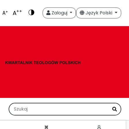
++
A
+
A
Zaloguj
Język Polski