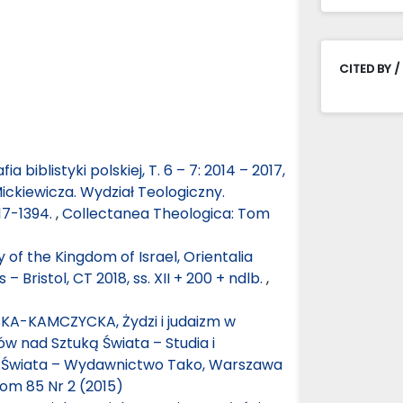
CITED BY /
ia biblistyki polskiej, T. 6 – 7: 2014 – 2017,
ickiewicza. Wydział Teologiczny.
17-1394.
,
Collectanea Theologica: Tom
y of the Kingdom of Israel, Orientalia
 Bristol, CT 2018, ss. XII + 200 + ndlb.
,
A-KAMCZYCKA, Żydzi i judaizm w
iów nad Sztuką Świata – Studia i
uką Świata – Wydawnictwo Tako, Warszawa
om 85 Nr 2 (2015)