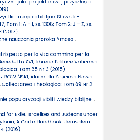
oryczne jako projekt nowej przyszłości
019)
stkie miejsca biblijne. Słownik –
m 1: A – I, ss. 1308; Tom 2: J – Ż, ss.
3 (2017)
eczne nauczania proroka Amosa
,
Il rispetto per la vita cammino per la
nedetto XVI, Libreria Editrice Vaticana,
logica: Tom 85 Nr 3 (2015)
 ROWIŃSKI, Alarm dla Kościoła. Nowa
,
Collectanea Theologica: Tom 89 Nr 2
e popularyzacji Biblii i wiedzy biblijnej
,
for Exile. Israelites and Judeans under
ylonia, A Carta Handbook, Jerusalem
 4 (2016)