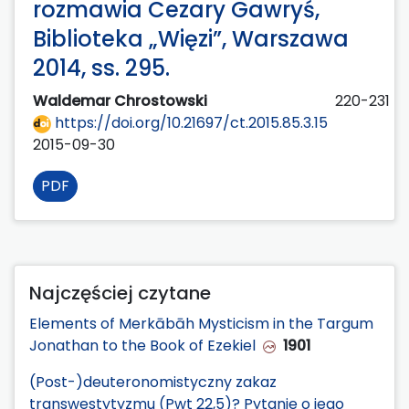
rozmawia Cezary Gawryś,
Biblioteka „Więzi”, Warszawa
2014, ss. 295.
Waldemar Chrostowski
220-231
https://doi.org/10.21697/ct.2015.85.3.15
2015-09-30
PDF
Najczęściej czytane
Elements of Merkābāh Mysticism in the Targum
Jonathan to the Book of Ezekiel
1901
(Post-)deuteronomistyczny zakaz
transwestytyzmu (Pwt 22,5)? Pytanie o jego