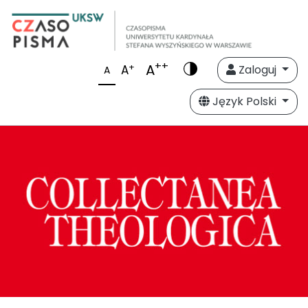
++
A
+
A
Zaloguj
A
Język Polski