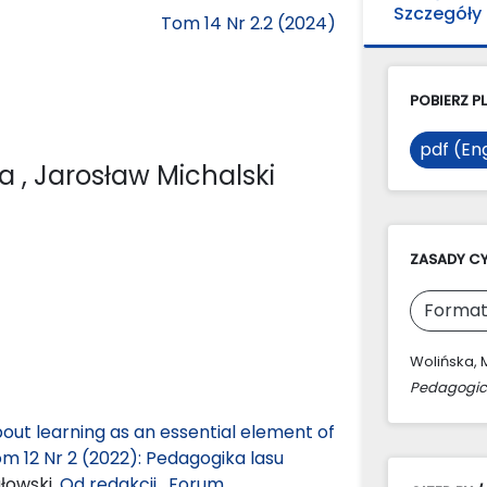
Szczegóły
Tom 14 Nr 2.2 (2024)
POBIERZ PL
pdf (Eng
ka
, Jarosław Michalski
ZASADY C
Format
Wolińska, M
Pedagogic
out learning as an essential element of
 12 Nr 2 (2022): Pedagogika lasu
łowski,
Od redakcji
,
Forum