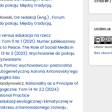
CITED BY /
o pokoju. Między tradycją,
łowski,
Od redakcji (eng.)
,
Forum
o pokoju. Między tradycją,
LICENCJA
 versus edukacja na rzecz
Tom 11 Nr 1 (2021): Numer jubileuszowy
 to Peace. The Role of Social Media in
Utwór dostę
3 Nr 2 (2023): Wychowanie do pokoju.
Bez utwor
wyzwaniami
i,
Pomoc wychowawczo-pastoralna
alutogenetyczną Aarona Antonovsky’ego
ogika lasu
ałandynowicz,
Rationality as a Principle of
giczne: Tom 14 Nr 2.2 (2024):
tional Practice
dukacji ekologicznej i klimatycznej w
 zakresu zrównoważonego rozwoju
,