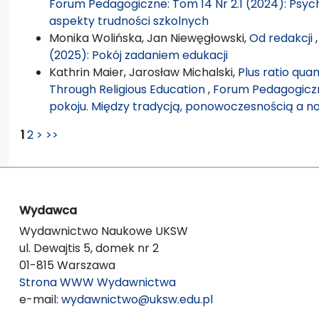
Forum Pedagogiczne: Tom 14 Nr 2.1 (2024): Psyc
aspekty trudności szkolnych
Monika Wolińska, Jan Niewęgłowski,
Od redakcji
(2025): Pokój zadaniem edukacji
Kathrin Maier, Jarosław Michalski,
Plus ratio qua
Through Religious Education
,
Forum Pedagogiczn
pokoju. Między tradycją, ponowoczesnością a 
1
2
>
>>
Wydawca
Wydawnictwo Naukowe UKSW
ul. Dewajtis 5, domek nr 2
01-815 Warszawa
Strona WWW Wydawnictwa
e-mail:
wydawnictwo@uksw.edu.pl