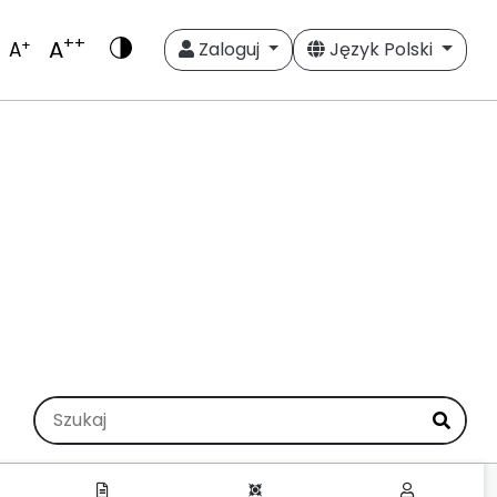
++
A
+
A
Zaloguj
Język Polski