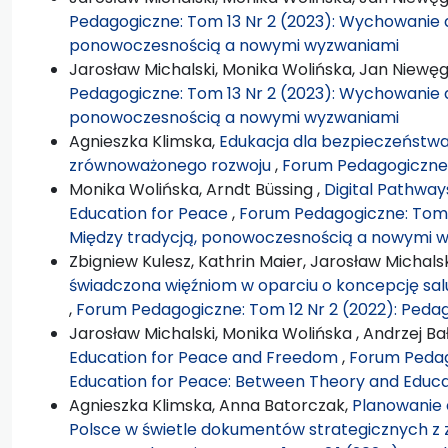
Pedagogiczne: Tom 13 Nr 2 (2023): Wychowanie d
ponowoczesnością a nowymi wyzwaniami
Jarosław Michalski, Monika Wolińska, Jan Niewęg
Pedagogiczne: Tom 13 Nr 2 (2023): Wychowanie d
ponowoczesnością a nowymi wyzwaniami
Agnieszka Klimska,
Edukacja dla bezpieczeństwa
zrównoważonego rozwoju
,
Forum Pedagogiczne: 
Monika Wolińska, Arndt Büssing ,
Digital Pathways
Education for Peace
,
Forum Pedagogiczne: Tom 1
Między tradycją, ponowoczesnością a nowymi 
Zbigniew Kulesz, Kathrin Maier, Jarosław Michalsk
świadczona więźniom w oparciu o koncepcję s
,
Forum Pedagogiczne: Tom 12 Nr 2 (2022): Pedag
Jarosław Michalski, Monika Wolińska , Andrzej B
Education for Peace and Freedom
,
Forum Pedago
Education for Peace: Between Theory and Educa
Agnieszka Klimska, Anna Batorczak,
Planowanie e
Polsce w świetle dokumentów strategicznych z