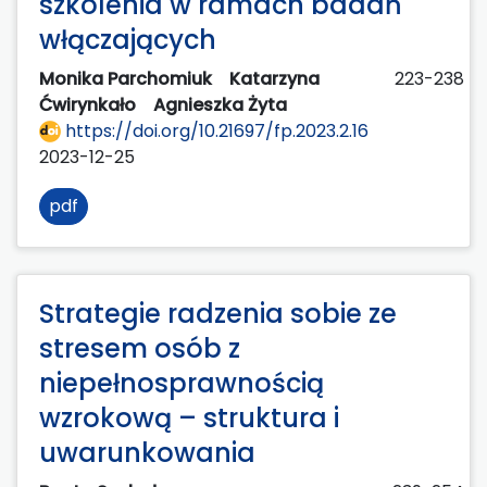
szkolenia w ramach badań
włączających
Monika Parchomiuk
Katarzyna
223-238
Ćwirynkało
Agnieszka Żyta
https://doi.org/10.21697/fp.2023.2.16
2023-12-25
pdf
Strategie radzenia sobie ze
stresem osób z
niepełnosprawnością
wzrokową – struktura i
uwarunkowania