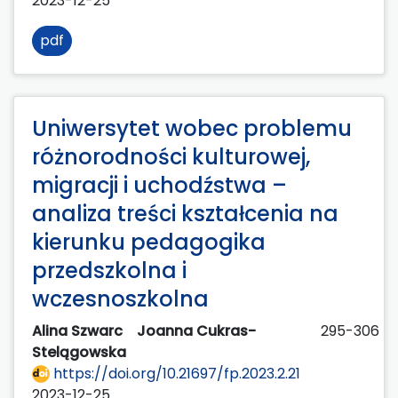
2023-12-25
pdf
Uniwersytet wobec problemu
różnorodności kulturowej,
migracji i uchodźstwa –
analiza treści kształcenia na
kierunku pedagogika
przedszkolna i
wczesnoszkolna
Alina Szwarc
Joanna Cukras-
295-306
Stelągowska
https://doi.org/10.21697/fp.2023.2.21
2023-12-25