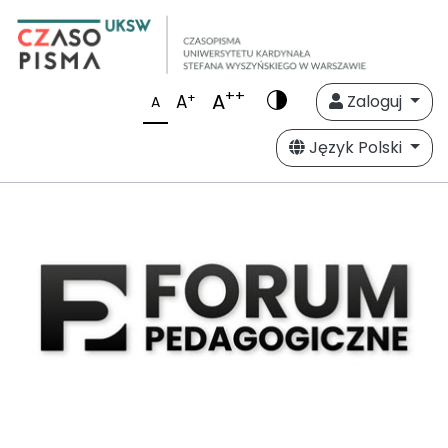
++
A
+
A
Zaloguj
A
Język Polski