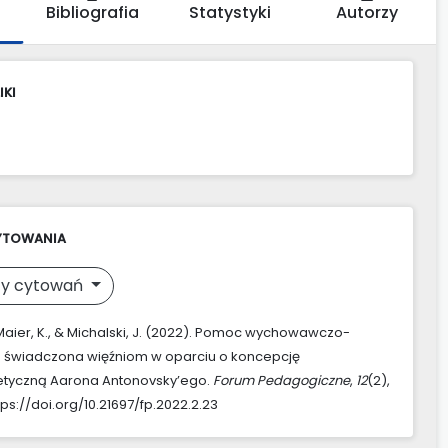
Bibliografia
Statystyki
Autorzy
IKI
YTOWANIA
y cytowań
, Maier, K., & Michalski, J. (2022). Pomoc wychowawczo-
a świadczona więźniom w oparciu o koncepcję
etyczną Aarona Antonovsky’ego.
Forum Pedagogiczne
,
12
(2),
tps://doi.org/10.21697/fp.2022.2.23