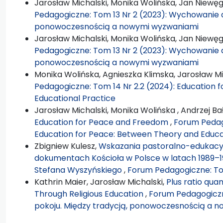
Jarosław Michalski, Monika Wolińska, Jan Niewęg
Pedagogiczne: Tom 13 Nr 2 (2023): Wychowanie d
ponowoczesnością a nowymi wyzwaniami
Jarosław Michalski, Monika Wolińska, Jan Niewęg
Pedagogiczne: Tom 13 Nr 2 (2023): Wychowanie d
ponowoczesnością a nowymi wyzwaniami
Monika Wolińska, Agnieszka Klimska, Jarosław Mi
Pedagogiczne: Tom 14 Nr 2.2 (2024): Education 
Educational Practice
Jarosław Michalski, Monika Wolińska , Andrzej B
Education for Peace and Freedom
,
Forum Pedago
Education for Peace: Between Theory and Educa
Zbigniew Kulesz,
Wskazania pastoralno-edukacyj
dokumentach Kościoła w Polsce w latach 1989–1
Stefana Wyszyńskiego
,
Forum Pedagogiczne: Tom
Kathrin Maier, Jarosław Michalski,
Plus ratio qua
Through Religious Education
,
Forum Pedagogiczn
pokoju. Między tradycją, ponowoczesnością a 