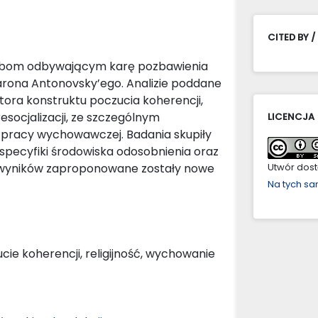
CITED BY /
obom odbywającym karę pozbawienia
arona Antonovsky’ego. Analizie poddane
ora konstruktu poczucia koherencji,
socjalizacji, ze szczególnym
LICENCJA
 pracy wychowawczej. Badania skupiły
 specyfiki środowiska odosobnienia oraz
 wyników zaproponowane zostały nowe
Utwór dostę
Na tych s
ie koherencji, religijność, wychowanie