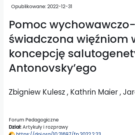
Opublikowane:
2022-12-31
Pomoc wychowawczo-
świadczona więźniom w
koncepcję salutogene
Antonovsky’ego
Zbigniew Kulesz
, Kathrin Maier
, Ja
Forum Pedagogiczne
Dział:
Artykuły i rozprawy
https://doi.org/10.21697/fp.2022.2.23