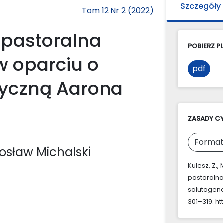
Szczegóły
Tom 12 Nr 2 (2022)
pastoralna
POBIERZ PL
 oparciu o
pdf
tyczną Aarona
ZASADY C
Format
rosław Michalski
Kulesz, Z.
pastoraln
salutogen
301–319. ht