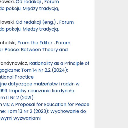
łowski,
Od redakcji
,
Forum
o pokoju. Między tradycją,
łowski,
Od redakcji (eng.)
,
Forum
o pokoju. Między tradycją,
chalski,
From the Editor
,
Forum
for Peace: Between Theory and
ałandynowicz,
Rationality as a Principle of
giczne: Tom 14 Nr 2.2 (2024):
tional Practice
ne dotyczące małżeństw i rodzin w
999. Impulsy nauczania kardynała
 11 Nr 2 (2021)
m vis: A Proposal for Education for Peace
e: Tom 13 Nr 2 (2023): Wychowanie do
nowymi wyzwaniami