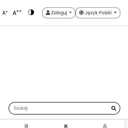
++
A
+
A
Zaloguj
Język Polski