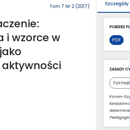
Szczegóły
Tom 7 Nr 2 (2017)
aczenie:
POBIERZ PL
 i wzorce w
PDF
jako
 aktywności
ZASADY C
Format
Korwin-Szy
świadomoś
determinan
Pedagogic