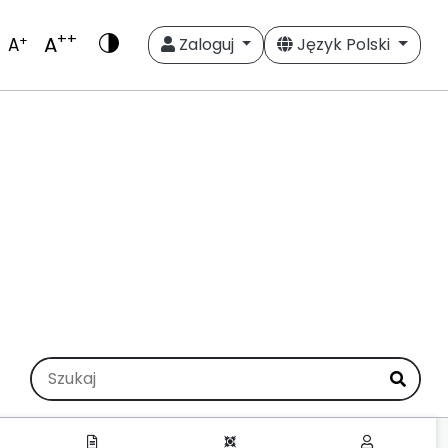
++
A
+
A
Zaloguj
Język Polski