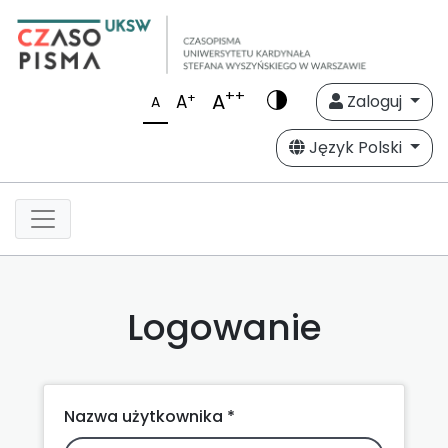
++
A
+
A
Zaloguj
A
Język Polski
Logowanie
Nazwa użytkownika *