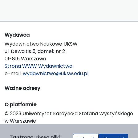
Wydawca
Wydawnictwo Naukowe UKSW
ul. Dewajtis 5, domek nr 2
01-815 Warszawa
Strona WWW Wydawnictwa
e-mail:
wydawnictwo@uksw.edu.pl
Ważne adresy
O platformie
© 2023 Uniwersytet Kardynała Stefana Wyszyńskiego
w Warszawie
Support & Customization by LIBCOM
Platform & Workflow by OJS/PKP
Ta strona używa pliki