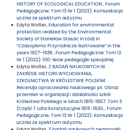
HISTORY OF ECOLOGICAL EDUCATION
,
Forum
Pedagogiczne: Tom 13 Nr 1 (2023): Komunikacja
ucznia ze spektrum autyzmu
Edyta Wolter,
Education for environmental
protection realized by the Environmental
Society of Stanisław Staszic in Łódź in
“Czasopismo Przyrodnicze Ilustrowane” in the
years 1927–1939
,
Forum Pedagogiczne: Tom 12
Nr 1 (2022): 100-lecie pedagogiki specjalnej
Edyta Wolter,
Z BADAŃ NAUKOWYCH W
ZAKRESIE HISTORII WYCHOWANIA,
SZKOLNICTWA W KRÓLESTWIE POLSKIM:
Recenzja opracowania naukowego pt. Obraz
przemian w organizacji i działalności szkół
Królestwa Polskiego w latach 1815-1867. Tom 3
(Część 1: Lata konstytucyjne 1815-1830,
,
Forum
Pedagogiczne: Tom 13 Nr 1 (2023): Komunikacja
ucznia ze spektrum autyzmu
Edyta Wolter,
Z badań naukowych pedagogiki