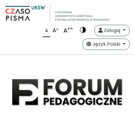
++
A
+
A
Zaloguj
A
Język Polski