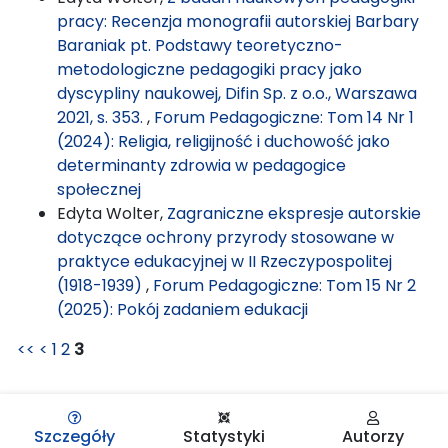
pracy: Recenzja monografii autorskiej Barbary
Baraniak pt. Podstawy teoretyczno-
metodologiczne pedagogiki pracy jako
dyscypliny naukowej, Difin Sp. z o.o., Warszawa
2021, s. 353.
,
Forum Pedagogiczne: Tom 14 Nr 1
(2024): Religia, religijność i duchowość jako
determinanty zdrowia w pedagogice
społecznej
Edyta Wolter,
Zagraniczne ekspresje autorskie
dotyczące ochrony przyrody stosowane w
praktyce edukacyjnej w II Rzeczypospolitej
(1918-1939)
,
Forum Pedagogiczne: Tom 15 Nr 2
(2025): Pokój zadaniem edukacji
<<
<
1
2
3
Szczegóły
Statystyki
Autorzy