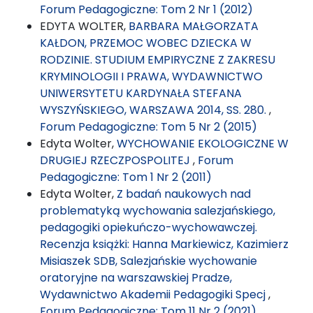
Forum Pedagogiczne: Tom 2 Nr 1 (2012)
EDYTA WOLTER,
BARBARA MAŁGORZATA
KAŁDON, PRZEMOC WOBEC DZIECKA W
RODZINIE. STUDIUM EMPIRYCZNE Z ZAKRESU
KRYMINOLOGII I PRAWA, WYDAWNICTWO
UNIWERSYTETU KARDYNAŁA STEFANA
WYSZYŃSKIEGO, WARSZAWA 2014, SS. 280.
,
Forum Pedagogiczne: Tom 5 Nr 2 (2015)
Edyta Wolter,
WYCHOWANIE EKOLOGICZNE W
DRUGIEJ RZECZPOSPOLITEJ
,
Forum
Pedagogiczne: Tom 1 Nr 2 (2011)
Edyta Wolter,
Z badań naukowych nad
problematyką wychowania salezjańskiego,
pedagogiki opiekuńczo-wychowawczej.
Recenzja książki: Hanna Markiewicz, Kazimierz
Misiaszek SDB, Salezjańskie wychowanie
oratoryjne na warszawskiej Pradze,
Wydawnictwo Akademii Pedagogiki Specj
,
Forum Pedagogiczne: Tom 11 Nr 2 (2021)