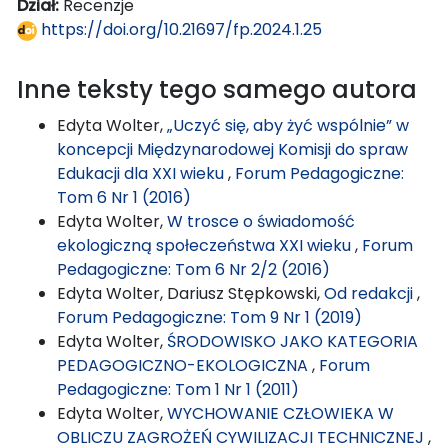
Dział:
Recenzje
https://doi.org/10.21697/fp.2024.1.25
Inne teksty tego samego autora
Edyta Wolter,
„Uczyć się, aby żyć wspólnie” w
koncepcji Międzynarodowej Komisji do spraw
Edukacji dla XXI wieku
,
Forum Pedagogiczne:
Tom 6 Nr 1 (2016)
Edyta Wolter,
W trosce o świadomość
ekologiczną społeczeństwa XXI wieku
,
Forum
Pedagogiczne: Tom 6 Nr 2/2 (2016)
Edyta Wolter, Dariusz Stępkowski,
Od redakcji
,
Forum Pedagogiczne: Tom 9 Nr 1 (2019)
Edyta Wolter,
ŚRODOWISKO JAKO KATEGORIA
PEDAGOGICZNO-EKOLOGICZNA
,
Forum
Pedagogiczne: Tom 1 Nr 1 (2011)
Edyta Wolter,
WYCHOWANIE CZŁOWIEKA W
OBLICZU ZAGROŻEŃ CYWILIZACJI TECHNICZNEJ
,