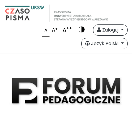
++
A
+
A
Zaloguj
A
Język Polski