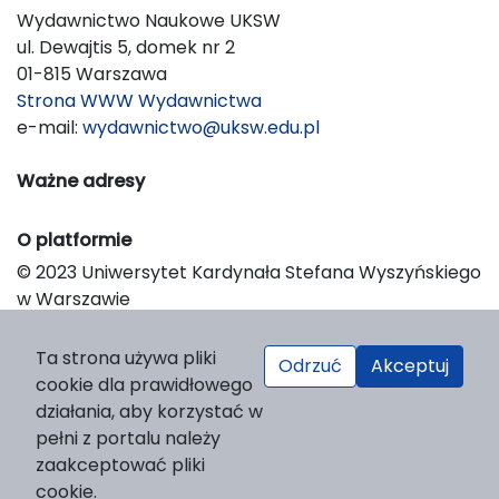
Wydawnictwo Naukowe UKSW
ul. Dewajtis 5, domek nr 2
01-815 Warszawa
Strona WWW Wydawnictwa
e-mail:
wydawnictwo@uksw.edu.pl
Ważne adresy
O platformie
© 2023 Uniwersytet Kardynała Stefana Wyszyńskiego
w Warszawie
Support & Customization by LIBCOM
Platform & Workflow by OJS/PKP
Ta strona używa pliki
Odrzuć
Akceptuj
cookie dla prawidłowego
działania, aby korzystać w
pełni z portalu należy
zaakceptować pliki
cookie.