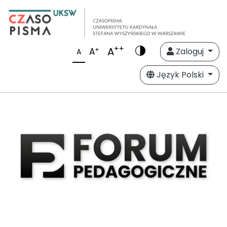
++
A
+
A
Zaloguj
A
Język Polski