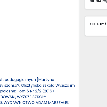
311–314. ht
CITED BY /
ach pedagogicznych [Martyna
y szansa?, Olsztyńska Szkoła Wyższa im.
giczne: Tom 6 Nr 2/2 (2016)
YBOWSKI, WYŻSZE SZKOŁY
956, WYDAWNICTWO ADAM MARSZAŁEK,