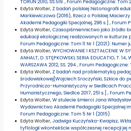
TORUŃ 2010, SS.519.
,
Forum Pedagogiczne: Tom 2 
Edyta Wolter,
Z badań polskiej historiografii ed
Markiewiczowa (2016), Rzecz o Polskiej Macierz
Akademii Pedagogiki Specjalnej, 296 s.]
,
Forum P
Edyta Wolter,
Czasopiśmiennictwo jako źródło b
edukacji ekologicznej realizowanych w kultur
Forum Pedagogiczne: Tom 11 Nr 1 (2021): Numer j
Edyta Wolter,
WYCHOWANIE I KSZTAŁCENIE W SY
ANHALT, D. STĘPKOWSKI, SERIA EDUCATIO, T. 1
WARSZAWA 2012, SS. 294
,
Forum Pedagogiczne: T
Edyta Wolter,
Z badań nad problematyką pedago
środowiskowej[Wojciech Sroczyński, Szkice do p
Przyrodniczo-Humanistyczny w Siedlicach Prac
Humanistycznego, Siedlce 2017, 251 s.]
,
Forum Pe
Edyta Wolter,
W stulecie śmierci Jana Władysław
Wydawnictwo Akademii Pedagogiki Specjalnej im
Forum Pedagogiczne: Tom 5 Nr 1 (2015)
Edyta Wolter,
Jadwiga Kuczyńska-Kwapisz, Wkład
tyflologii wkontekście współczesnej recepcji je