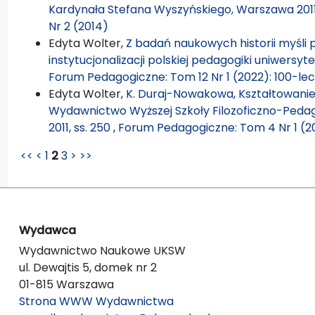
Kardynała Stefana Wyszyńskiego, Warszawa 2011,
Nr 2 (2014)
Edyta Wolter,
Z badań naukowych historii myśli 
instytucjonalizacji polskiej pedagogiki uniwersyte
Forum Pedagogiczne: Tom 12 Nr 1 (2022): 100-lec
Edyta Wolter,
K. Duraj-Nowakowa, Kształtowani
Wydawnictwo Wyższej Szkoły Filozoficzno-Peda
2011, ss. 250
,
Forum Pedagogiczne: Tom 4 Nr 1 (2
<<
<
1
2
3
>
>>
Wydawca
Wydawnictwo Naukowe UKSW
ul. Dewajtis 5, domek nr 2
01-815 Warszawa
Strona WWW Wydawnictwa