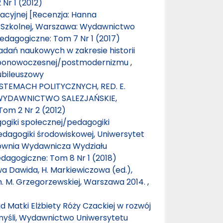
Nr 1 (2012)
ukacyjnej [Recenzja: Hanna
y Szkolnej, Warszawa: Wydawnictwo
edagogiczne: Tom 7 Nr 1 (2017)
adań naukowych w zakresie historii
ze ponowoczesnej/postmodernizmu
,
ubileuszowy
STEMACH POLITYCZNYCH, RED. E.
4, WYDAWNICTWO SALEZJAŃSKIE,
om 2 Nr 2 (2012)
giki społecznej/pedagogiki
edagogiki środowiskowej, Uniwersytet
ownia Wydawnicza Wydziału
dagogiczne: Tom 8 Nr 1 (2018)
a Dawida, H. Markiewiczowa (ed.),
. M. Grzegorzewskiej, Warszawa 2014.
,
 Matki Elżbiety Róży Czackiej w rozwój
j myśli, Wydawnictwo Uniwersytetu