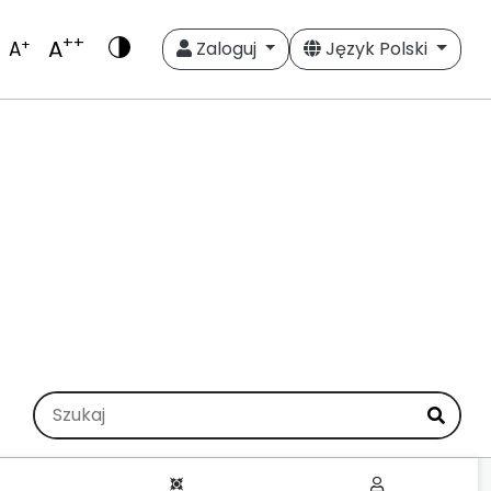
++
A
+
A
Zaloguj
Język Polski