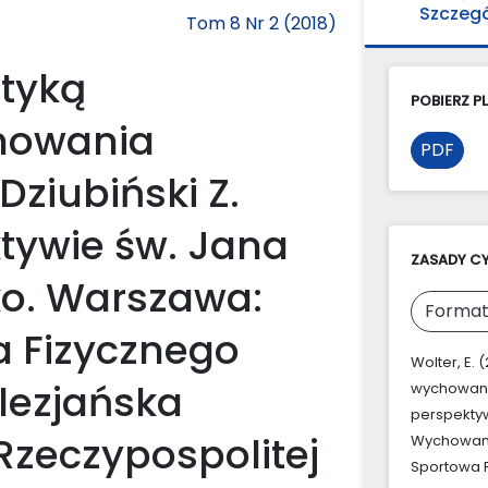
Szczeg
Tom 8 Nr 2 (2018)
tyką
POBIERZ PL
chowania
PDF
Dziubiński Z.
ktywie św. Jana
ZASADY C
sko. Warszawa:
Format
 Fizycznego
Wolter, E.
alezjańska
wychowania
perspektyw
Rzeczypospolitej
Wychowania
Sportowa R