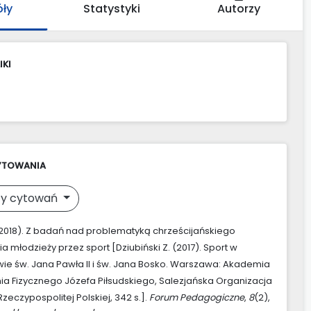
óły
Statystyki
Autorzy
IKI
YTOWANIA
y cytowań
 (2018). Z badań nad problematyką chrześcijańskiego
 młodzieży przez sport [Dziubiński Z. (2017). Sport w
ie św. Jana Pawła II i św. Jana Bosko. Warszawa: Akademia
 Fizycznego Józefa Piłsudskiego, Salezjańska Organizacja
zeczypospolitej Polskiej, 342 s.].
Forum Pedagogiczne
,
8
(2),