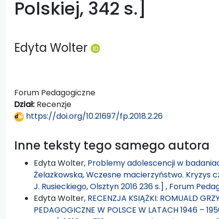
Polskiej, 342 s.]
Edyta Wolter
Forum Pedagogiczne
Dział:
Recenzje
https://doi.org/10.21697/fp.2018.2.26
Inne teksty tego samego autora
Edyta Wolter,
Problemy adolescencji w badani
Żelazkowska, Wczesne macierzyństwo. Kryzys cz
J. Rusieckiego, Olsztyn 2016 236 s.]
,
Forum Pedago
Edyta Wolter,
RECENZJA KSIĄŻKI: ROMUALD GRZ
PEDAGOGICZNE W POLSCE W LATACH 1946 – 1