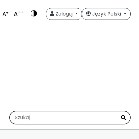
++
A
+
A
Zaloguj
Język Polski