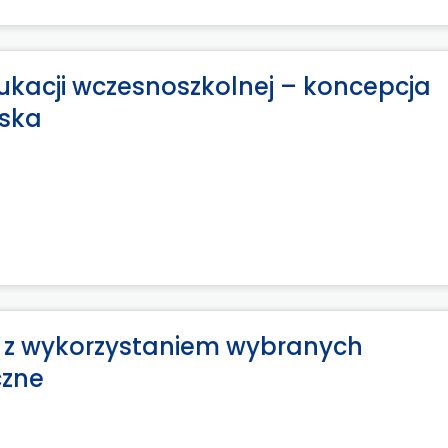
ukacji wczesnoszkolnej – koncepcja
wska
ia z wykorzystaniem wybranych
czne