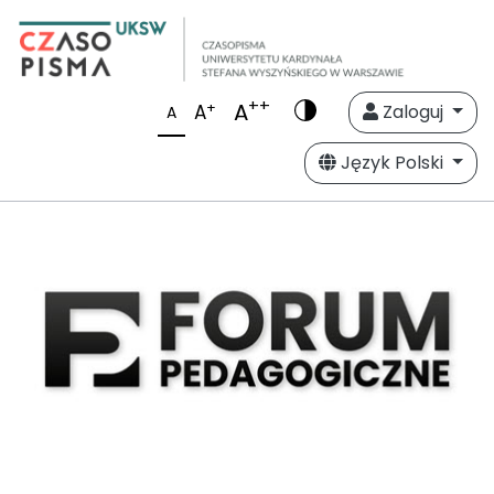
++
A
+
A
Zaloguj
A
Język Polski