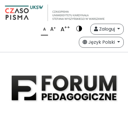
++
A
+
A
Zaloguj
A
Język Polski