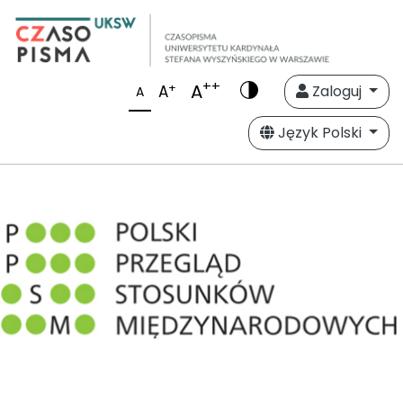
++
A
+
A
Zaloguj
A
Język Polski