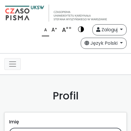
++
A
+
A
Zaloguj
A
Język Polski
Profil
Imię