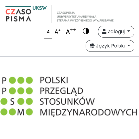
++
A
+
A
Zaloguj
A
Język Polski