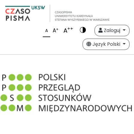
++
A
+
A
Zaloguj
A
Język Polski