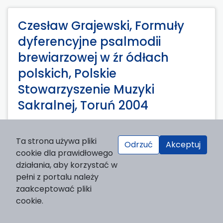
Czesław Grajewski, Formuły
dyferencyjne psalmodii
brewiarzowej w źr ódłach
polskich, Polskie
Stowarzyszenie Muzyki
Sakralnej, Toruń 2004
Krzysztof Niegowski
576-582
https://doi.org/10.21852/sem.2005.21.41
Ta strona używa pliki
Odrzuć
Akceptuj
30.06.2005
cookie dla prawidłowego
działania, aby korzystać w
PDF
pełni z portalu należy
zaakceptować pliki
cookie.
Remigiusz Pośpiech, Muzyka