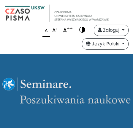
++
A
+
A
Zaloguj
A
Język Polski