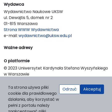
Wydawca
Wydawnictwo Naukowe UKSW
ul. Dewajtis 5, domek nr 2
01-815 Warszawa
Strona WWW Wydawnictwa
e-mail:
wydawnictwo@uksw.edu.pl
Ważne adresy
O platformie
© 2023 Uniwersytet Kardynała Stefana Wyszyńskiego
w Warszawie
Support & Customization by LIBCOM
Platform & Workflow by OJS/PKP
Ta strona używa pliki
Odrzuć
Akceptuj
cookie dla prawidłowego
działania, aby korzystać w
pełni z portalu należy
zaakceptować pliki