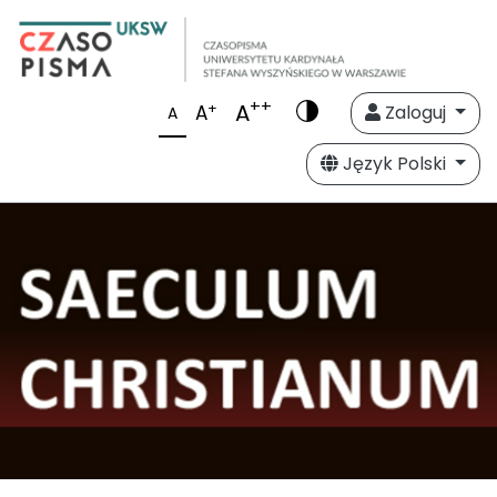
++
A
+
A
Zaloguj
A
Język Polski