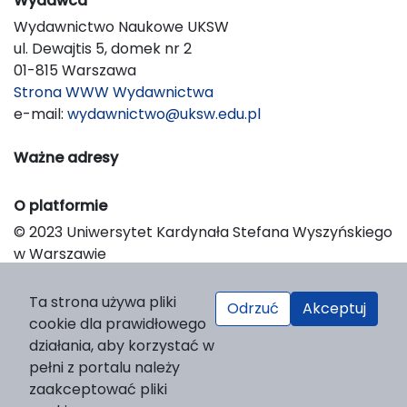
Wydawca
Wydawnictwo Naukowe UKSW
ul. Dewajtis 5, domek nr 2
01-815 Warszawa
Strona WWW Wydawnictwa
e-mail:
wydawnictwo@uksw.edu.pl
Ważne adresy
O platformie
© 2023 Uniwersytet Kardynała Stefana Wyszyńskiego
w Warszawie
Support & Customization by LIBCOM
Platform & Workflow by OJS/PKP
Ta strona używa pliki
Odrzuć
Akceptuj
cookie dla prawidłowego
działania, aby korzystać w
pełni z portalu należy
zaakceptować pliki