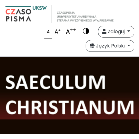
++
A
+
A
Zaloguj
A
Język Polski