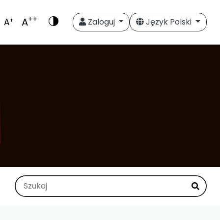
++
A
+
A
Zaloguj
Język Polski