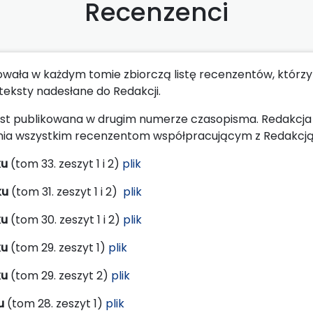
Recenzenci
owała w każdym tomie zbiorczą listę recenzentów, którzy
eksty nadesłane do Redakcji.
jest publikowana w drugim numerze czasopisma. Redakcja
ania wszystkim recenzentom współpracującym z Redakcją
ku
(tom 33. zeszyt 1 i 2)
plik
ku
(tom 31. zeszyt 1 i 2)
plik
ku
(tom 30. zeszyt 1 i 2)
plik
ku
(tom 29. zeszyt 1)
plik
ku
(tom 29. zeszyt 2)
plik
u
(tom 28. zeszyt 1)
plik