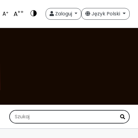
++
A
+
A
Zaloguj
Język Polski