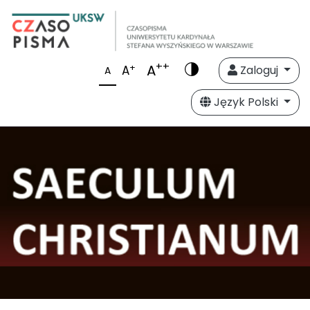
++
A
+
A
Zaloguj
A
Język Polski