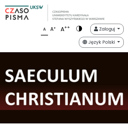
++
A
+
A
Zaloguj
A
Język Polski