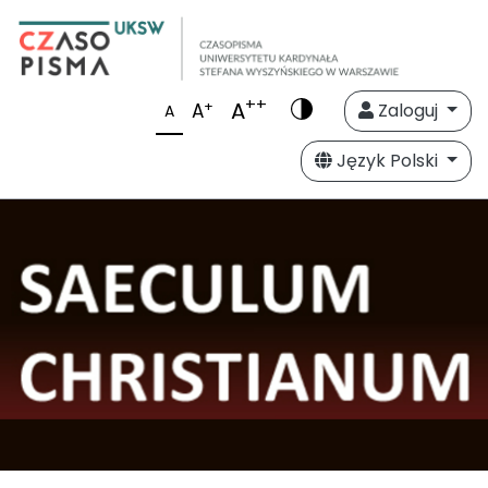
++
A
+
A
Zaloguj
A
Język Polski