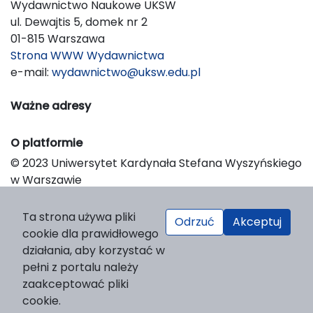
Wydawnictwo Naukowe UKSW
ul. Dewajtis 5, domek nr 2
01-815 Warszawa
Strona WWW Wydawnictwa
e-mail:
wydawnictwo@uksw.edu.pl
Ważne adresy
O platformie
© 2023 Uniwersytet Kardynała Stefana Wyszyńskiego
w Warszawie
Support & Customization by LIBCOM
Platform & Workflow by OJS/PKP
Ta strona używa pliki
Odrzuć
Akceptuj
cookie dla prawidłowego
działania, aby korzystać w
pełni z portalu należy
zaakceptować pliki
cookie.