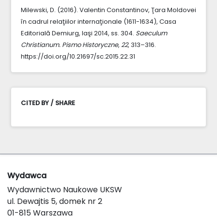
Milewski, D. (2016). Valentin Constantinov, Ţara Moldovei
în cadrul relaţiilor internaţionale (1611-1634), Casa
Editorială Demiurg, Iaşi 2014, ss. 304.
Saeculum
Christianum. Pismo Historyczne
,
22
, 313–316.
https://doi.org/10.21697/sc.2015.22.31
CITED BY / SHARE
Wydawca
Wydawnictwo Naukowe UKSW
ul. Dewajtis 5, domek nr 2
01-815 Warszawa