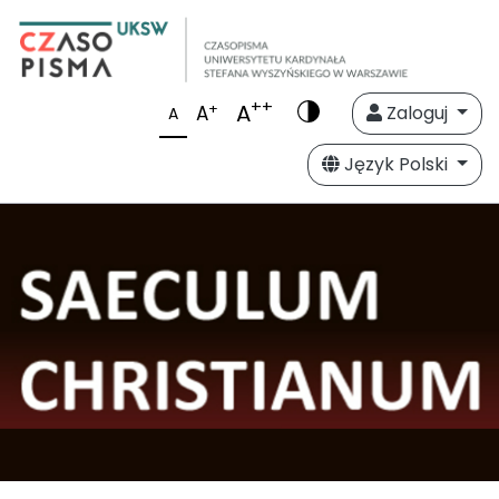
++
A
+
A
Zaloguj
A
Język Polski