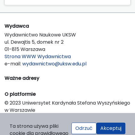
Wydawca
Wydawnictwo Naukowe UKSW
ul. Dewajtis 5, domek nr 2
01-815 Warszawa
Strona WWW Wydawnictwa
e-mail:
wydawnictwo@uksw.edu.pl
Ważne adresy
O platformie
© 2023 Uniwersytet Kardynała Stefana Wyszyńskiego
w Warszawie
Support & Customization by LIBCOM
Platform & Workflow by OJS/PKP
Ta strona używa pliki
Odrzuć
Akceptuj
cookie dla prawidłowego