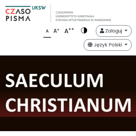
++
A
+
A
Zaloguj
A
Język Polski