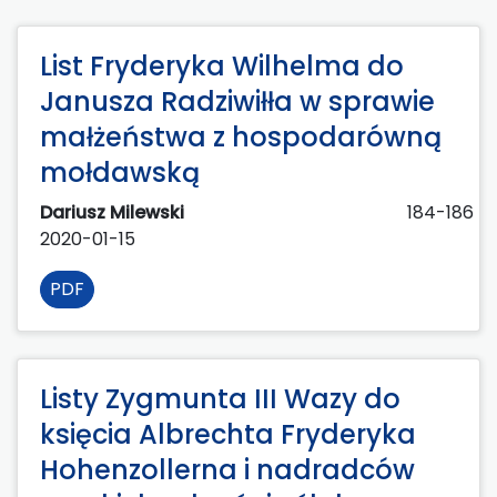
List Fryderyka Wilhelma do
Janusza Radziwiłła w sprawie
małżeństwa z hospodarówną
mołdawską
Dariusz Milewski
184-186
2020-01-15
PDF
Listy Zygmunta III Wazy do
księcia Albrechta Fryderyka
Hohenzollerna i nadradców