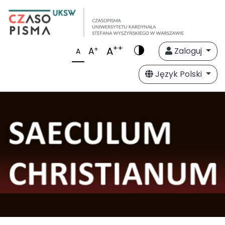
++
A
+
A
Zaloguj
A
Język Polski