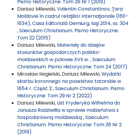
Pismo Historyczne: Tom 26 Nr 1 (2019)
Dariusz Milewski,
Valentin Constantinov, Ţara
Moldovei în cadrul relaţiilor internaţionale (1611-
1634), Casa Editorială Demiurg, Iaşi 2014, ss. 304
,
Saeculum Christianum. Pismo Historyczne:
Tom 22 (2015)
Dariusz Milewski,
Materiały do dziejów
stosunków gospodarczych poilsko-
mołdawskich w połowie XVII w.
,
Saeculum
Christianum. Pismo Historyczne: Tom 24 (2017)
Mirosław Nagielski, Dariusz Milewski,
Wydatki
skarbu koronnego na poselstwo tatarskie w
1654 r. Część 2
,
Saeculum Christianum. Pismo
Historyczne: Tom 29 Nr 2 (2022)
Dariusz Milewski,
List Fryderyka Wilhelma do
Janusza Radziwiłła w sprawie małżeństwa z
hospodarówną mołdawską
,
Saeculum
Christianum. Pismo Historyczne: Tom 26 Nr 2
(2019)