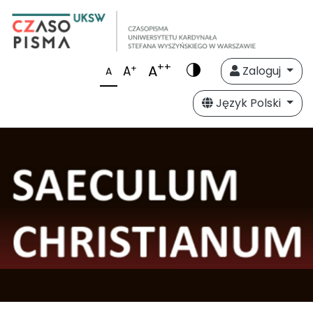
++
A
+
A
Zaloguj
A
Język Polski