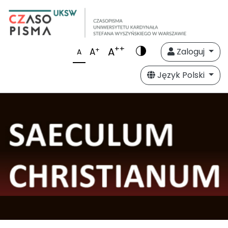
++
A
+
A
Zaloguj
A
Język Polski