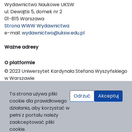
Wydawnictwo Naukowe UKSW
ul. Dewajtis 5, domek nr 2
01-815 Warszawa
Strona WWW Wydawnictwa
e-mail:
wydawnictwo@uksw.edu.pl
Ważne adresy
O platformie
© 2023 Uniwersytet Kardynała Stefana Wyszyńskiego
w Warszawie
Support & Customization by LIBCOM
Platform & Workflow by OJS/PKP
Ta strona używa pliki
Odrzuć
Akceptuj
cookie dla prawidłowego
działania, aby korzystać w
pełni z portalu należy
zaakceptować pliki
cookie.