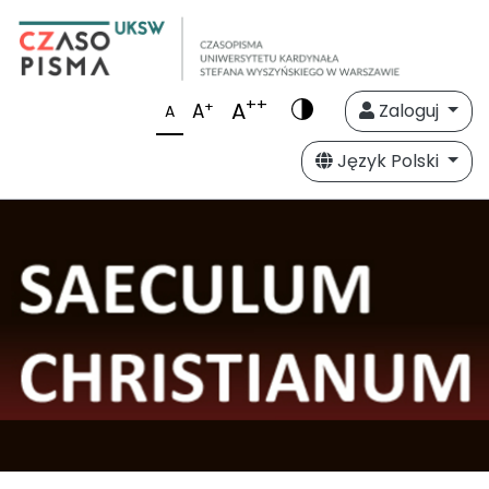
++
A
+
A
Zaloguj
A
Język Polski