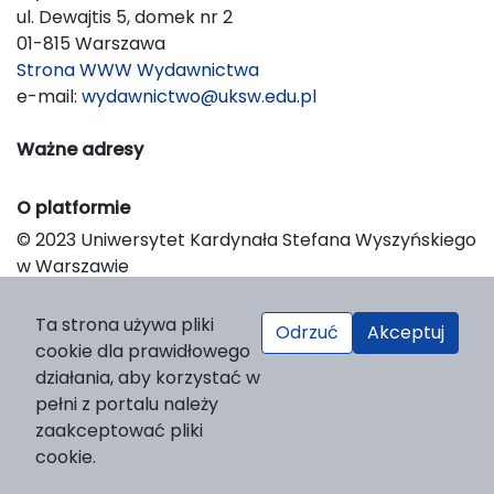
ul. Dewajtis 5, domek nr 2
01-815 Warszawa
Strona WWW Wydawnictwa
e-mail:
wydawnictwo@uksw.edu.pl
Ważne adresy
O platformie
© 2023 Uniwersytet Kardynała Stefana Wyszyńskiego
w Warszawie
Support & Customization by LIBCOM
Platform & Workflow by OJS/PKP
Ta strona używa pliki
Odrzuć
Akceptuj
cookie dla prawidłowego
działania, aby korzystać w
pełni z portalu należy
zaakceptować pliki
cookie.