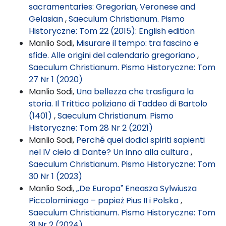
sacramentaries: Gregorian, Veronese and
Gelasian
,
Saeculum Christianum. Pismo
Historyczne: Tom 22 (2015): English edition
Manlio Sodi,
Misurare il tempo: tra fascino e
sfide. Alle origini del calendario gregoriano
,
Saeculum Christianum. Pismo Historyczne: Tom
27 Nr 1 (2020)
Manlio Sodi,
Una bellezza che trasfigura la
storia. Il Trittico poliziano di Taddeo di Bartolo
(1401)
,
Saeculum Christianum. Pismo
Historyczne: Tom 28 Nr 2 (2021)
Manlio Sodi,
Perché quei dodici spiriti sapienti
nel IV cielo di Dante? Un inno alla cultura
,
Saeculum Christianum. Pismo Historyczne: Tom
30 Nr 1 (2023)
Manlio Sodi,
„De Europaˮ Eneasza Sylwiusza
Piccolominiego – papież Pius II i Polska
,
Saeculum Christianum. Pismo Historyczne: Tom
31 Nr 2 (2024)