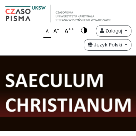
++
A
+
A
Zaloguj
A
Język Polski