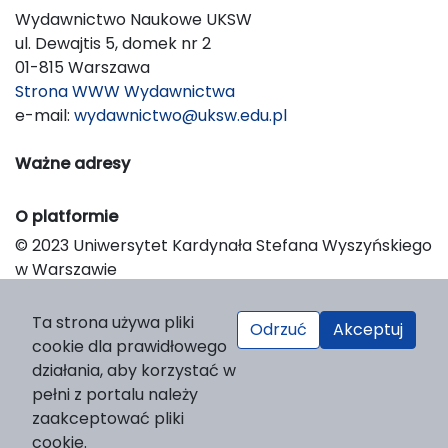
Wydawnictwo Naukowe UKSW
ul. Dewajtis 5, domek nr 2
01-815 Warszawa
Strona WWW Wydawnictwa
e-mail:
wydawnictwo@uksw.edu.pl
Ważne adresy
O platformie
© 2023 Uniwersytet Kardynała Stefana Wyszyńskiego
w Warszawie
Support & Customization by LIBCOM
Platform & Workflow by OJS/PKP
Ta strona używa pliki
Odrzuć
Akceptuj
cookie dla prawidłowego
działania, aby korzystać w
pełni z portalu należy
zaakceptować pliki
cookie.