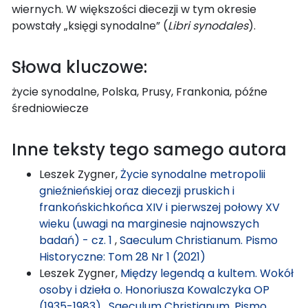
wiernych. W większości diecezji w tym okresie
powstały „księgi synodalne” (
Libri synodales
).
Słowa kluczowe:
życie synodalne, Polska, Prusy, Frankonia, późne
średniowiecze
Inne teksty tego samego autora
Leszek Zygner,
Życie synodalne metropolii
gnieźnieńskiej oraz diecezji pruskich i
frankońskichkońca XIV i pierwszej połowy XV
wieku (uwagi na marginesie najnowszych
badań) - cz. 1
,
Saeculum Christianum. Pismo
Historyczne: Tom 28 Nr 1 (2021)
Leszek Zygner,
Między legendą a kultem. Wokół
osoby i dzieła o. Honoriusza Kowalczyka OP
(1935-1983)
,
Saeculum Christianum. Pismo