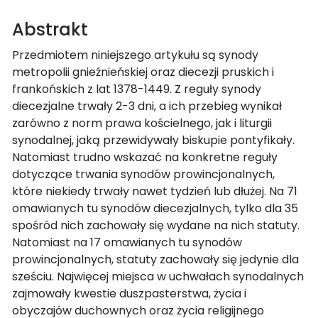
Abstrakt
Przedmiotem niniejszego artykułu są synody
metropolii gnieźnieńskiej oraz diecezji pruskich i
frankońskich z lat 1378-1449. Z reguły synody
diecezjalne trwały 2-3 dni, a ich przebieg wynikał
zarówno z norm prawa kościelnego, jak i liturgii
synodalnej, jaką przewidywały biskupie pontyfikały.
Natomiast trudno wskazać na konkretne reguły
dotyczące trwania synodów prowincjonalnych,
które niekiedy trwały nawet tydzień lub dłużej. Na 71
omawianych tu synodów diecezjalnych, tylko dla 35
spośród nich zachowały się wydane na nich statuty.
Natomiast na 17 omawianych tu synodów
prowincjonalnych, statuty zachowały się jedynie dla
sześciu. Najwięcej miejsca w uchwałach synodalnych
zajmowały kwestie duszpasterstwa, życia i
obyczajów duchownych oraz życia religijnego