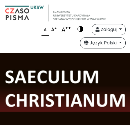
++
A
+
A
Zaloguj
A
Język Polski