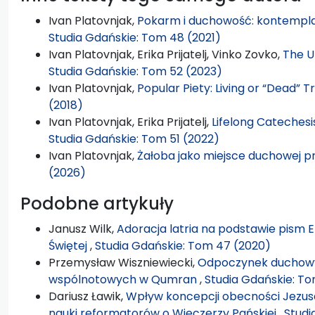
Ivan Platovnjak,
Pokarm i duchowość: kontemplac
Studia Gdańskie: Tom 48 (2021)
Ivan Platovnjak, Erika Prijatelj, Vinko Zovko,
The U
Studia Gdańskie: Tom 52 (2023)
Ivan Platovnjak,
Popular Piety: Living or “Dead” T
(2018)
Ivan Platovnjak, Erika Prijatelj,
Lifelong Catechesi
Studia Gdańskie: Tom 51 (2022)
Ivan Platovnjak,
Żałoba jako miejsce duchowej 
(2026)
Podobne artykuły
Janusz Wilk,
Adoracja latria na podstawie pism El
Świętej
,
Studia Gdańskie: Tom 47 (2020)
Przemysław Wiszniewiecki,
Odpoczynek duchowy
wspólnotowych w Qumran
,
Studia Gdańskie: T
Dariusz Ławik,
Wpływ koncepcji obecności Jezusa 
nauki reformatorów o Wieczerzy Pańskiej
,
Studi