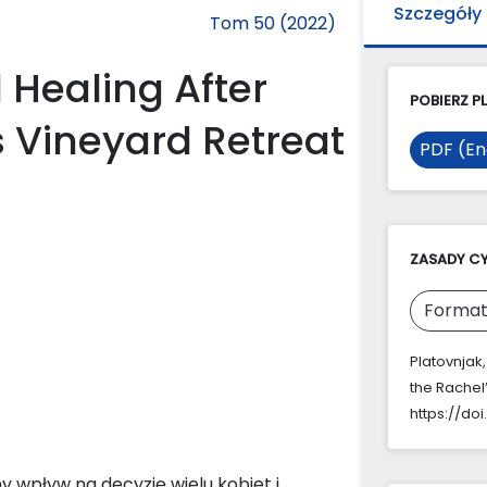
Szczegóły
Tom 50 (2022)
 Healing After
POBIERZ PL
s Vineyard Retreat
PDF (En
ZASADY C
Format
Platovnjak,
the Rachel
https://do
 wpływ na decyzję wielu kobiet i