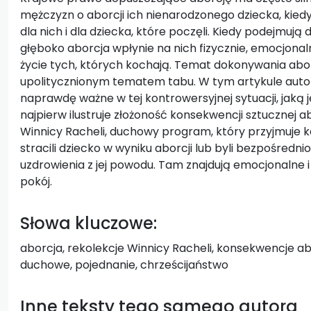
mężczyzn o aborcji ich nienarodzonego dziecka, kiedy
dla nich i dla dziecka, które poczęli. Kiedy podejmują
głęboko aborcja wpłynie na nich fizycznie, emocjonaln
życie tych, których kochają. Temat dokonywania abor
upolitycznionym tematem tabu. W tym artykule autor
naprawdę ważne w tej kontrowersyjnej sytuacji, jaką j
najpierw ilustruje złożoność konsekwencji sztucznej a
Winnicy Racheli, duchowy program, który przyjmuje k
stracili dziecko w wyniku aborcji lub byli bezpośredn
uzdrowienia z jej powodu. Tam znajdują emocjonalne i
pokój.
Słowa kluczowe:
aborcja, rekolekcje Winnicy Racheli, konsekwencje ab
duchowe, pojednanie, chrześcijaństwo
Inne teksty tego samego autora