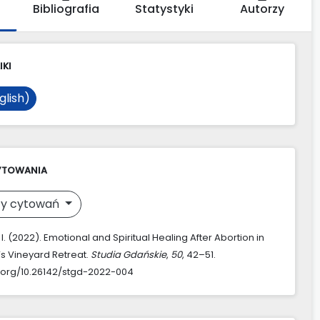
Bibliografia
Statystyki
Autorzy
IKI
glish)
YTOWANIA
y cytowań
 I. (2022). Emotional and Spiritual Healing After Abortion in
’s Vineyard Retreat.
Studia Gdańskie
,
50
, 42–51.
i.org/10.26142/stgd-2022-004