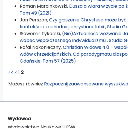
Roman Marcinkowski,
Dusza a wiara w życie po 
Tom 49 (2021)
Jan Perszon,
Czy głoszenie Chrystusa może być fo
kontekście zachodniej chrystianofobii
,
Studia G
Sławomir Tykarski,
(Nie)Aktualność wezwania Jan
wobec współczesnego indywidualizmu
,
Studia G
Rafał Nakonieczny,
Christian Widows 4.0 – wspó
wdów chrześcijańskich. Od paradygmatu diaspo
Gdańskie: Tom 57 (2025)
<<
<
1
2
Możesz również
Rozpocznij zaawansowane wyszukiwa
Wydawca
Wydawnictwo Naukowe UKSW