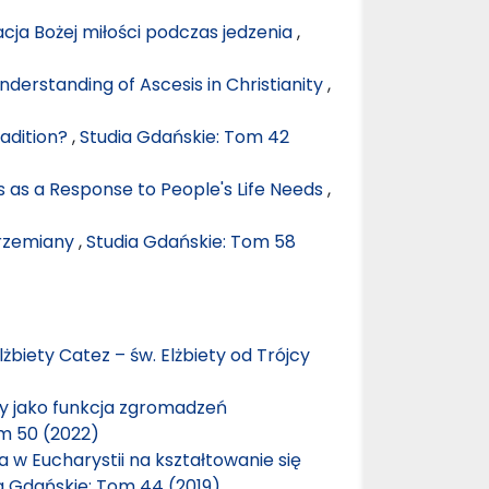
ja Bożej miłości podczas jedzenia
,
nderstanding of Ascesis in Christianity
,
radition?
,
Studia Gdańskie: Tom 42
s as a Response to People's Life Needs
,
przemiany
,
Studia Gdańskie: Tom 58
żbiety Catez – św. Elżbiety od Trójcy
 jako funkcja zgromadzeń
om 50 (2022)
w Eucharystii na kształtowanie się
a Gdańskie: Tom 44 (2019)