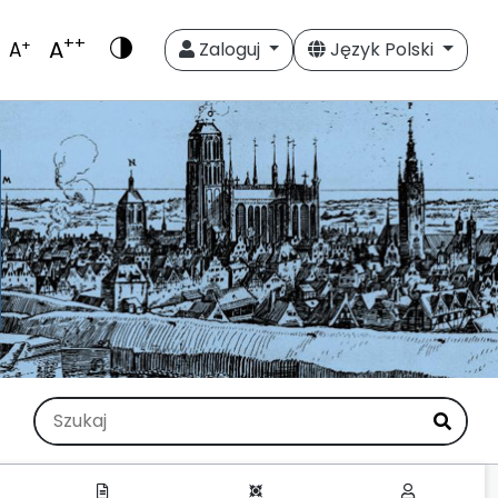
++
A
+
A
Zaloguj
Język Polski