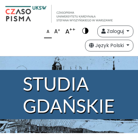
++
A
+
A
Zaloguj
A
Język Polski