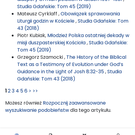
Studia Gdańskie: Tom 45 (2019)
Mateusz Cyrklaff ,
Obowiązek sprawowania
Liturgii godzin w Kościele
,
Studia Gdańskie: Tom
43 (2018)
Piotr Kubiak,
Młodzież Polska ostatniej dekady w
misji duszpasterskiej Kościoła
,
Studia Gdańskie:
Tom 45 (2019)
Grzegorz Szamocki ,
The History of the Biblical
Text as a Testimony of Evolution under God’s
Guidance in the Light of Josh 8:32-35
,
Studia
Gdańskie: Tom 43 (2018)
1
2
3
4
5
6
>
>>
Możesz również
Rozpocznij zaawansowane
wyszukiwanie podobieństw
dla tego artykułu.