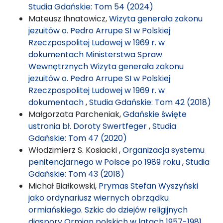
Studia Gdańskie: Tom 54 (2024)
Mateusz Ihnatowicz,
Wizyta generała zakonu
jezuitów o. Pedro Arrupe SI w Polskiej
Rzeczpospolitej Ludowej w 1969 r. w
dokumentach Ministerstwa Spraw
Wewnętrznych Wizyta generała zakonu
jezuitów o. Pedro Arrupe SI w Polskiej
Rzeczpospolitej Ludowej w 1969 r. w
dokumentach
,
Studia Gdańskie: Tom 42 (2018)
Małgorzata Parcheniak,
Gdańskie święte
ustronia bł. Doroty Swertfeger
,
Studia
Gdańskie: Tom 47 (2020)
Włodzimierz S. Kosiacki ,
Organizacja systemu
penitencjarnego w Polsce po 1989 roku
,
Studia
Gdańskie: Tom 43 (2018)
Michał Białkowski,
Prymas Stefan Wyszyński
jako ordynariusz wiernych obrządku
ormiańskiego. Szkic do dziejów religijnych
diaspory Ormian polskich w latach 1957-1981
,